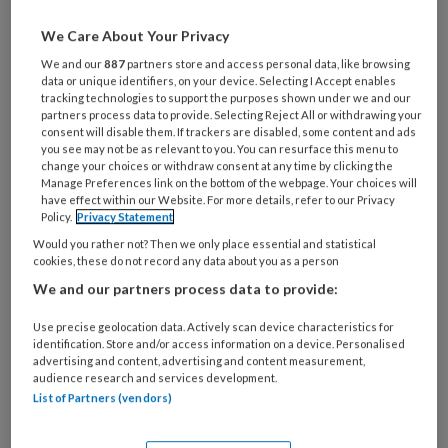
Wil je dit artikel lezen?
We Care About Your Privacy
Maak gratis een account aan en lees 2
We and our
887
partners store and access personal data, like browsing
artikelen gratis per maand
data or unique identifiers, on your device. Selecting I Accept enables
tracking technologies to support the purposes shown under we and our
partners process data to provide. Selecting Reject All or withdrawing your
Al een account of abonnement?
Log dan in
consent will disable them. If trackers are disabled, some content and ads
you see may not be as relevant to you. You can resurface this menu to
change your choices or withdraw consent at any time by clicking the
Manage Preferences link on the bottom of the webpage. Your choices will
Wat
have effect within our Website. For more details, refer to our Privacy
is
Policy.
Privacy Statement
je
Would you rather not? Then we only place essential and statistical
e-
cookies, these do not record any data about you as a person
Kies
mailadres?
We and our partners process data to provide:
je
*
*
wachtwoord*
*
Use precise geolocation data. Actively scan device characteristics for
identification. Store and/or access information on a device. Personalised
Kies
advertising and content, advertising and content measurement,
je
audience research and services development.
functie
*
List of Partners (vendors)
Bij