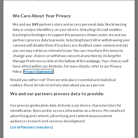
artikelen gratis per maand
We Care About Your Privacy
Al een account of abonnement?
Log dan in
We and our
889
partners store and access personal data, like browsing
data or unique identifiers, on your device. Selecting I Accept enables
tracking technologies to support the purposes shown under we and our
Wat
partners process data to provide. Selecting Reject All or withdrawing your
is
consent will disable them. If trackers are disabled, some content and ads
you see may not be as relevant to you. You can resurface this menu to
je
change your choices or withdraw consent at any time by clicking the
e-
Manage Preferences link on the bottom of the webpage. Your choices will
Kies
have effect within our Website. For more details, refer to our Privacy
mailadres?
je
Policy.
Privacy Statement
*
*
wachtwoord*
*
Would you rather not? Then we only place essential and statistical
cookies, these do not record any data about you as a person
Kies
We and our partners process data to provide:
je
functie
*
Use precise geolocation data. Actively scan device characteristics for
identification. Store and/or access information on a device. Personalised
Bij
advertising and content, advertising and content measurement,
welke
audience research and services development.
organisatie
List of Partners (vendors)
werk
Untitled