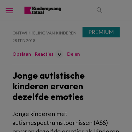
PREMIUM
ONTWIKKELING VAN KINDEREN
28 FEB 2018
Opslaan
Reacties
Delen
0
Jonge autistische
kinderen ervaren
dezelfde emoties
Jonge kinderen met
autismespectrumstoornissen (ASS)
ervaren dezelfde emoties als kinderen