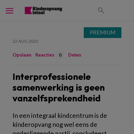
PREMIUM
22 AUG 2020
Opslaan
Reacties
Delen
0
Interprofessionele
samenwerking is geen
vanzelfsprekendheid
In een integraal kindcentrum is de
kinderopvang nog wel eens de
onderliggende partij, concludeert