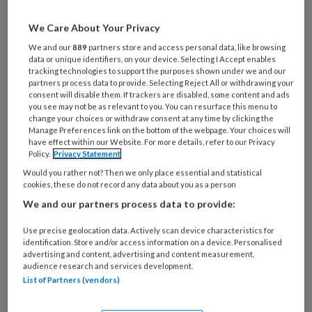
Wil je dit artikel lezen?
We Care About Your Privacy
We and our
889
partners store and access personal data, like browsing
Maak gratis een account aan en lees 2
data or unique identifiers, on your device. Selecting I Accept enables
tracking technologies to support the purposes shown under we and our
artikelen gratis per maand
partners process data to provide. Selecting Reject All or withdrawing your
consent will disable them. If trackers are disabled, some content and ads
Al een account of abonnement?
Log dan in
you see may not be as relevant to you. You can resurface this menu to
change your choices or withdraw consent at any time by clicking the
Manage Preferences link on the bottom of the webpage. Your choices will
have effect within our Website. For more details, refer to our Privacy
Wat
Policy.
Privacy Statement
is
Would you rather not? Then we only place essential and statistical
je
cookies, these do not record any data about you as a person
e-
We and our partners process data to provide:
Kies
mailadres?
je
*
*
Use precise geolocation data. Actively scan device characteristics for
wachtwoord*
*
identification. Store and/or access information on a device. Personalised
advertising and content, advertising and content measurement,
Kies
audience research and services development.
je
List of Partners (vendors)
functie
*