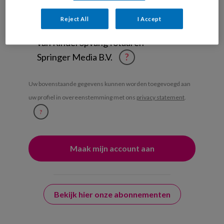
Weekoverzicht
Reject All
I Accept
Ja, ik geef toestemming voor e-mails
van KinderopvangTotaal en
Springer Media B.V.
?
Uw bovenstaande gegevens kunnen worden toegevoegd aan
uw profiel in overeenstemming met ons
privacy statement
.
?
Bekijk hier onze abonnementen