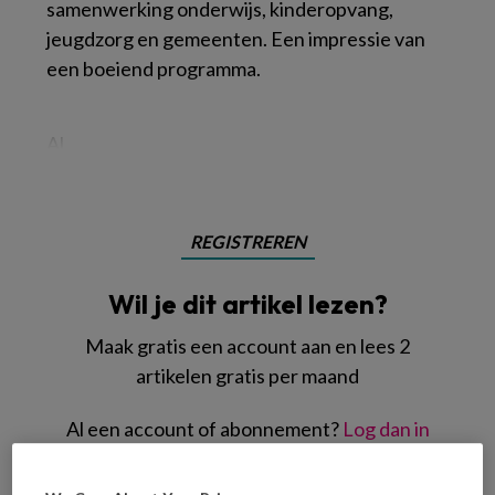
samenwerking onderwijs, kinderopvang,
jeugdzorg en gemeenten. Een impressie van
een boeiend programma.
Al
REGISTREREN
Wil je dit artikel lezen?
Maak gratis een account aan en lees 2
artikelen gratis per maand
Al een account of abonnement?
Log dan in