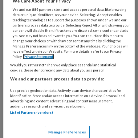
Wat
We Care About Your Privacy
is
We and our
889
partners store and access personal data, like browsing
je
data or unique identifiers, on your device. Selecting I Accept enables
tracking technologies to support the purposes shown under we and our
e-
Kies
partners process data to provide. Selecting Reject All or withdrawing your
mailadres?
je
consent will disable them. If trackers are disabled, some content and ads
*
*
you see may not be as relevant to you. You can resurface this menu to
wachtwoord*
*
change your choices or withdraw consent at any time by clicking the
Manage Preferences link on the bottom of the webpage. Your choices will
Kies
have effect within our Website. For more details, refer to our Privacy
je
Policy.
Privacy Statement
functie
*
Would you rather not? Then we only place essential and statistical
cookies, these do not record any data about you as a person
Bij
We and our partners process data to provide:
welke
organisatie
Use precise geolocation data. Actively scan device characteristics for
werk
identification. Store and/or access information on a device. Personalised
Untitled
Ontvang 2x per week de
je?
advertising and content, advertising and content measurement,
audience research and services development.
KinderopvangTotaal nieuwsbrief
List of Partners (vendors)
Ontvang iedere zondag het
Management Kinderopvang
Manage Preferences