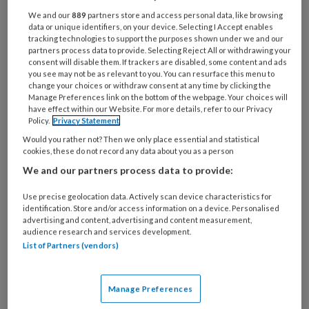
functie
*
We and our
889
partners store and access personal data, like browsing
data or unique identifiers, on your device. Selecting I Accept enables
Bij
tracking technologies to support the purposes shown under we and our
welke
partners process data to provide. Selecting Reject All or withdrawing your
organisatie
consent will disable them. If trackers are disabled, some content and ads
you see may not be as relevant to you. You can resurface this menu to
werk
Untitled
change your choices or withdraw consent at any time by clicking the
Ontvang 2x per week de
je?
Manage Preferences link on the bottom of the webpage. Your choices will
KinderopvangTotaal nieuwsbrief
have effect within our Website. For more details, refer to our Privacy
Policy.
Privacy Statement
Would you rather not? Then we only place essential and statistical
Ontvang iedere zondag het
cookies, these do not record any data about you as a person
Management Kinderopvang
We and our partners process data to provide:
Weekoverzicht
Use precise geolocation data. Actively scan device characteristics for
identification. Store and/or access information on a device. Personalised
Ja, ik geef toestemming voor e-mails
advertising and content, advertising and content measurement,
van KinderopvangTotaal en
audience research and services development.
List of Partners (vendors)
Springer Media B.V.
?
Manage Preferences
Uw bovenstaande gegevens kunnen worden toegevoegd aan