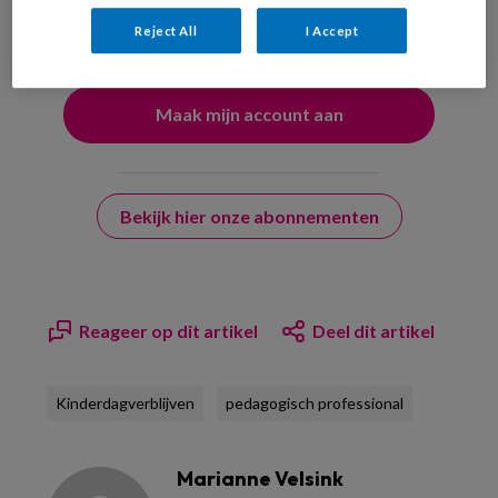
uw profiel in overeenstemming met ons
privacy statement
.
Reject All
I Accept
?
Bekijk hier onze abonnementen
Reageer op dit artikel
Deel dit artikel
Kinderdagverblijven
pedagogisch professional
Marianne Velsink