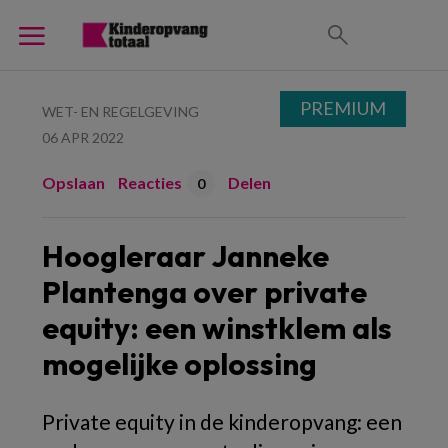
PREMIUM
WET- EN REGELGEVING
06 APR 2022
Opslaan
Reacties
Delen
0
Hoogleraar Janneke
Plantenga over private
equity: een winstklem als
mogelijke oplossing
Private equity in de kinderopvang: een