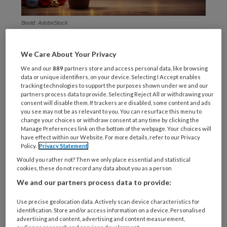
Beeld: AdobeStock
Baby’s:
We Care About Your Privacy
We and our
889
partners store and access personal data, like browsing
data or unique identifiers, on your device. Selecting I Accept enables
tracking technologies to support the purposes shown under we and our
REGISTREREN
partners process data to provide. Selecting Reject All or withdrawing your
consent will disable them. If trackers are disabled, some content and ads
you see may not be as relevant to you. You can resurface this menu to
Wil je dit artikel lezen?
change your choices or withdraw consent at any time by clicking the
Manage Preferences link on the bottom of the webpage. Your choices will
have effect within our Website. For more details, refer to our Privacy
Maak gratis een account aan en lees 2
Policy.
Privacy Statement
artikelen gratis per maand
Would you rather not? Then we only place essential and statistical
cookies, these do not record any data about you as a person
Al een account of abonnement?
Log dan in
We and our partners process data to provide:
Use precise geolocation data. Actively scan device characteristics for
Wat
identification. Store and/or access information on a device. Personalised
advertising and content, advertising and content measurement,
is