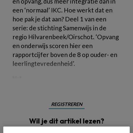
en opvang, dus meer integratie dan in
een ‘normaal’ IKC. Hoe werkt dat en
hoe pak je dat aan? Deel 1 van een
serie: de stichting Samenwijs in de
regio Hilvarenbeek/Oirschot. ‘Opvang
en onderwijs scoren hier een
rapportcijfer boven de 8 op ouder- en
leerlingtevredenheid’.
Het
REGISTREREN
Wil je dit artikel lezen?
Maak gratis een account aan en lees 2