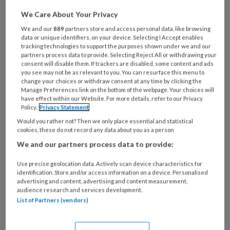
artikelen gratis per maand
We Care About Your Privacy
We and our
889
partners store and access personal data, like browsing
Al een account of abonnement?
Log dan in
data or unique identifiers, on your device. Selecting I Accept enables
tracking technologies to support the purposes shown under we and our
partners process data to provide. Selecting Reject All or withdrawing your
consent will disable them. If trackers are disabled, some content and ads
Wat
you see may not be as relevant to you. You can resurface this menu to
is
change your choices or withdraw consent at any time by clicking the
Manage Preferences link on the bottom of the webpage. Your choices will
je
have effect within our Website. For more details, refer to our Privacy
e-
Kies
Policy.
Privacy Statement
mailadres?
je
Would you rather not? Then we only place essential and statistical
*
*
cookies, these do not record any data about you as a person
wachtwoord*
*
We and our partners process data to provide:
Kies
je
Use precise geolocation data. Actively scan device characteristics for
functie
*
identification. Store and/or access information on a device. Personalised
advertising and content, advertising and content measurement,
Bij
audience research and services development.
List of Partners (vendors)
welke
organisatie
werk