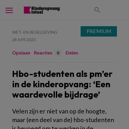
PREMIUM
WET- EN REGELGEVING
28 APR 2023
Opslaan
Reacties
Delen
0
Hbo-studenten als pm’er
in de kinderopvang: ‘Een
waardevolle bijdrage’
Velen zijn er niet van op de hoogte,
maar (een deel van de) hbo-studenten
is bevoegd om te werken in de