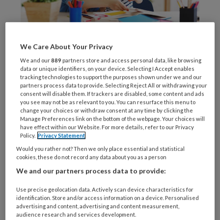
We Care About Your Privacy
Beeld: AdobeStock
We and our
889
partners store and access personal data, like browsing
Te
data or unique identifiers, on your device. Selecting I Accept enables
tracking technologies to support the purposes shown under we and our
partners process data to provide. Selecting Reject All or withdrawing your
consent will disable them. If trackers are disabled, some content and ads
you see may not be as relevant to you. You can resurface this menu to
REGISTREREN
change your choices or withdraw consent at any time by clicking the
Manage Preferences link on the bottom of the webpage. Your choices will
have effect within our Website. For more details, refer to our Privacy
Wil je dit artikel lezen?
Policy.
Privacy Statement
Would you rather not? Then we only place essential and statistical
Maak gratis een account aan en lees 2
cookies, these do not record any data about you as a person
artikelen gratis per maand
We and our partners process data to provide:
Al een account of abonnement?
Log dan in
Use precise geolocation data. Actively scan device characteristics for
identification. Store and/or access information on a device. Personalised
advertising and content, advertising and content measurement,
audience research and services development.