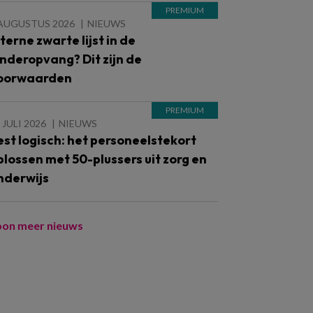
 AUGUSTUS 2026
NIEUWS
nterne zwarte lijst in de
inderopvang? Dit zijn de
oorwaarden
 JULI 2026
NIEUWS
est logisch: het personeelstekort
plossen met 50-plussers uit zorg en
nderwijs
oon meer nieuws