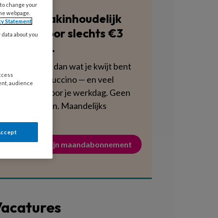
 to change your
the webpage.
Blijf vakinhoudelijk
cy Statement
scherp voor slechts €3
y data about you
per week.
Dat is minder dan wat je kwijt bent
access
aan een cappuccino — en veel
ent, audience
voedzamer voor je werkdag. Geen
verplichtingen. Maandelijks
opzegbaar.
Accept
Activeer mijn maandabonnement
acatures