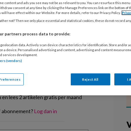
ist daarom is het zo belangrijk om al
me content and ads you see may not be as relevant to you. You can resurface this menu
ithdraw consent at any time by clicking the Manage Preferences link on the bottom of 
en met een gezonde leefstijl. Het
 will have effect within our Website. For more details, refer to our Privacy Policy.
Priva
vang maakt aandacht voor die
ther not? Then we only place essential and statistical cookies, these do not record an
ekend.
r partners process data to provide:
geolocation data. Actively scan device characteristics for identification. Store and/or 
 on a device. Personalised advertising and content, advertising and content measurem
d services development.
tners (vendors)
EGISTREREN
Preferences
Reject All
I 
t artikel lezen?
en lees 2 artikelen gratis per maand
of abonnement?
Log dan in
V