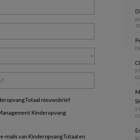
D
K
T
P
D
C
S
G
M
deropvangTotaal nieuwsbrief
S
S
 Management Kinderopvang
G
E
 e-mails van KinderopvangTotaal en
S