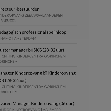
irecteur-bestuurder
INDEROPVANG ZEEUWS-VLAANDEREN |
ERNEUZEN
edagogisch professional spelinloop
YNAMO | AMSTERDAM
lustermanager bij SKG (28-32 uur)
TICHTING KINDERCENTRA GORINCHEM |
ORINCHEM
anager Kinderopvang bij Kinderopvang
KR (28-32 uur)
TICHTING KINDERCENTRA GORINCHEM |
ORINCHEM
rvaren Manager Kinderopvang (36 uur)
OLIDOE KINDEROPVANG | AALSMEER