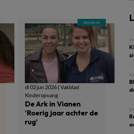
L
7
K
z
5
B
di 02 jun 2026 | Vakblad
d
Kinderopvang
De Ark in Vianen
5
‘Roerig jaar achter de
R
rug’
o