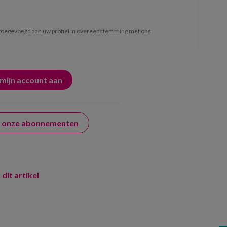
oegevoegd aan uw profiel in overeenstemming met ons
er onze abonnementen
 dit artikel