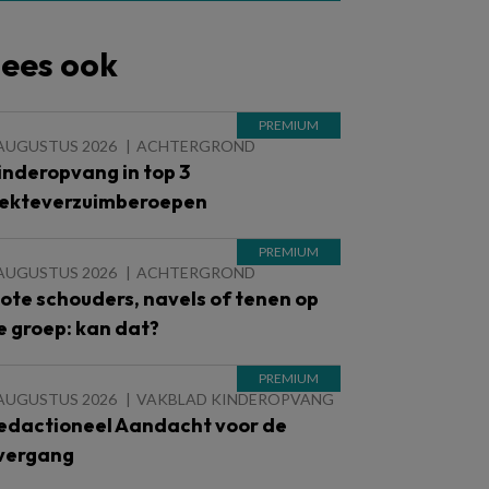
ees ook
 AUGUSTUS 2026
ACHTERGROND
inderopvang in top 3
iekteverzuimberoepen
 AUGUSTUS 2026
ACHTERGROND
lote schouders, navels of tenen op
e groep: kan dat?
 AUGUSTUS 2026
VAKBLAD KINDEROPVANG
edactioneel Aandacht voor de
vergang