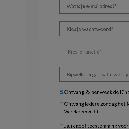
is
je
e-
Kies
mailadres?
je
*
*
wachtwoord*
*
Kies
je
functie
*
Bij
welke
organisatie
werk
Untitled
Ontvang 2x per week de Kin
je?
Ontvang iedere zondag het
Weekoverzicht
Ja, ik geef toestemming voor