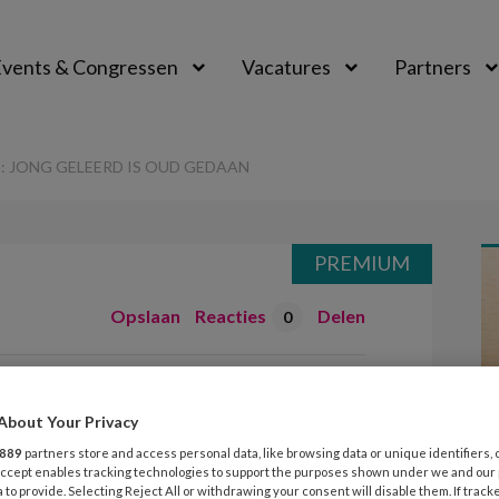
vents & Congressen
Vacatures
Partners
aal
 JONG GELEERD IS OUD GEDAAN
PREMIUM
Opslaan
Reacties
Delen
0
ropvang: jong
About Your Privacy
 gedaan
889
partners store and access personal data, like browsing data or unique identifiers, 
 Accept enables tracking technologies to support the purposes shown under we and our
 to provide. Selecting Reject All or withdrawing your consent will disable them. If track