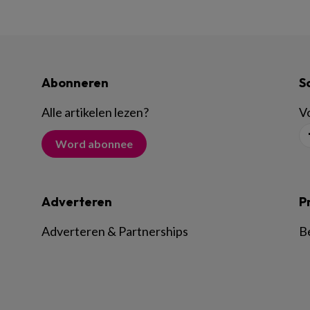
Abonneren
S
Alle artikelen lezen
?
Vo
Word abonnee
Adverteren
P
Adverteren & Partnerships
B