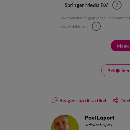
Springer Media B.V.
?
Uw bovenstaande gegevens kunnen worden t
privacy statement
.
?
Bekijk hi
Reageer op dit artikel
Deel
Paul Laport
Tekstschrijver