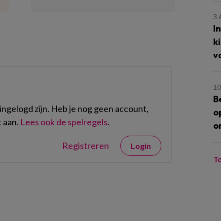
3
I
k
v
10
B
ngelogd zijn. Heb je nog geen account,
o
 aan.
Lees ook de spelregels
.
o
Registreren
Login
T