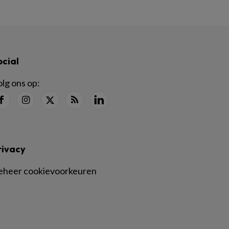
ocial
lg ons op:
rivacy
eheer cookievoorkeuren