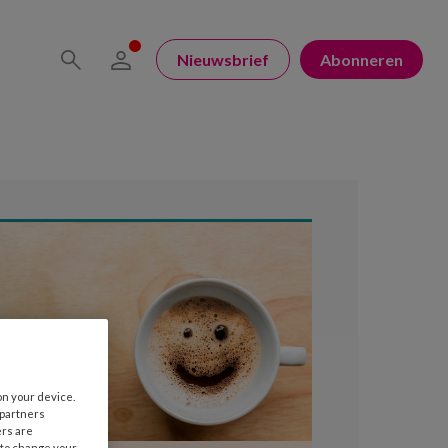
Nieuwsbrief
Abonneren
on your device.
 partners
ers are
 to change your