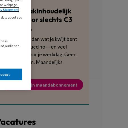
the webpage.
Blijf vakinhoudelijk
cy Statement
scherp voor slechts €3
y data about you
per week.
Dat is minder dan wat je kwijt bent
access
aan een cappuccino — en veel
ent, audience
voedzamer voor je werkdag. Geen
verplichtingen. Maandelijks
opzegbaar.
Accept
Activeer mijn maandabonnement
acatures