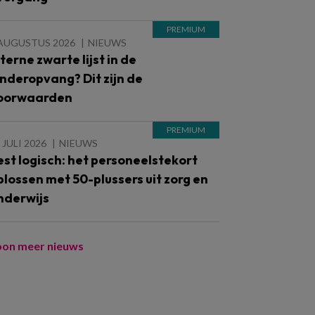
 AUGUSTUS 2026
NIEUWS
nterne zwarte lijst in de
inderopvang? Dit zijn de
oorwaarden
 JULI 2026
NIEUWS
est logisch: het personeelstekort
plossen met 50-plussers uit zorg en
nderwijs
oon meer nieuws