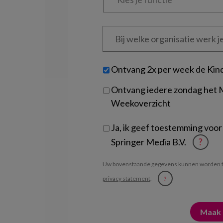
functie
*
Bij
welke
organisatie
werk
Untitled
Ontvang 2x per week de Kin
je?
Ontvang iedere zondag het
Weekoverzicht
Ja, ik geef toestemming voor
Springer Media B.V.
?
Uw bovenstaande gegevens kunnen worden t
privacy statement
.
?