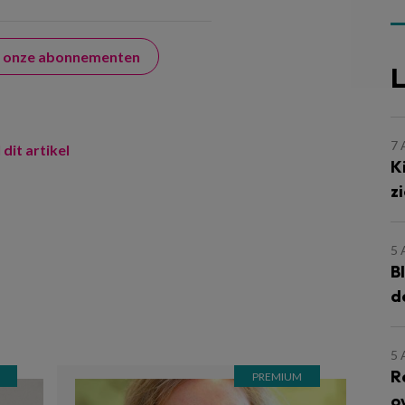
er onze abonnementen
L
7
 dit artikel
K
z
5
B
d
5
R
o