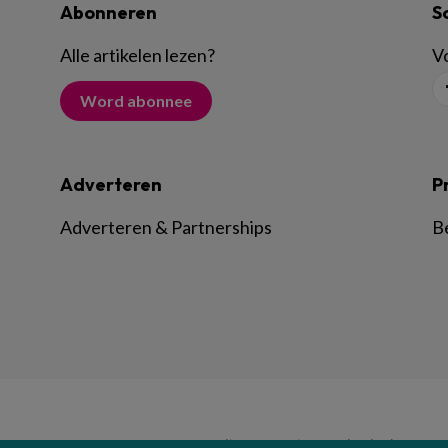
Abonneren
S
Alle artikelen lezen
?
Vo
Word abonnee
Adverteren
P
Adverteren & Partnerships
B
© BSL Media & Learning, onderdeel van
Spr