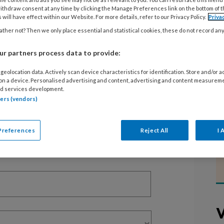
ithdraw consent at any time by clicking the Manage Preferences link on the bottom of 
 will have effect within our Website. For more details, refer to our Privacy Policy.
Priva
EGISTREREN
ther not? Then we only place essential and statistical cookies, these do not record an
r partners process data to provide:
t artikel lezen?
geolocation data. Actively scan device characteristics for identification. Store and/or 
en lees 2 artikelen gratis per maand
 on a device. Personalised advertising and content, advertising and content measurem
d services development.
of abonnement?
Log dan in
tners (vendors)
Preferences
Reject All
I 
V