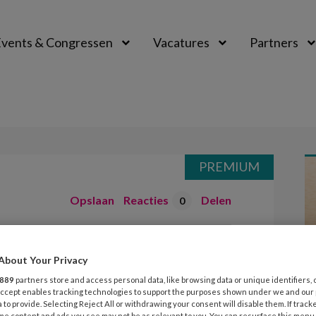
vents & Congressen
Vacatures
Partners
aal
PREMIUM
Opslaan
Reacties
Delen
0
in
About Your Privacy
889
partners store and access personal data, like browsing data or unique identifiers, 
 Accept enables tracking technologies to support the purposes shown under we and our
 to provide. Selecting Reject All or withdrawing your consent will disable them. If track
me content and ads you see may not be as relevant to you. You can resurface this menu