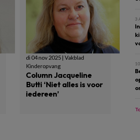
3
I
k
v
di 04 nov 2025 | Vakblad
10
Kinderopvang
B
Column Jacqueline
o
Butti ‘Niet alles is voor
o
iedereen’
T