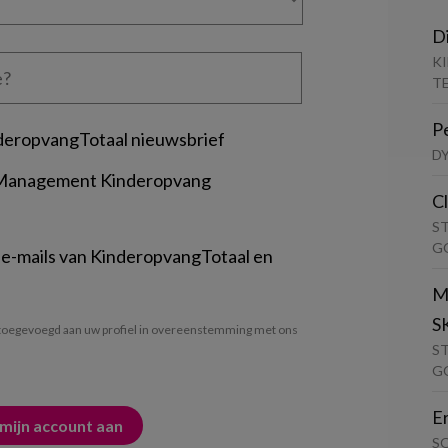
D
K
T
P
deropvangTotaal nieuwsbrief
D
 Management Kinderopvang
C
S
G
 e-mails van KinderopvangTotaal en
M
S
oegevoegd aan uw profiel in overeenstemming met ons
S
G
E
S