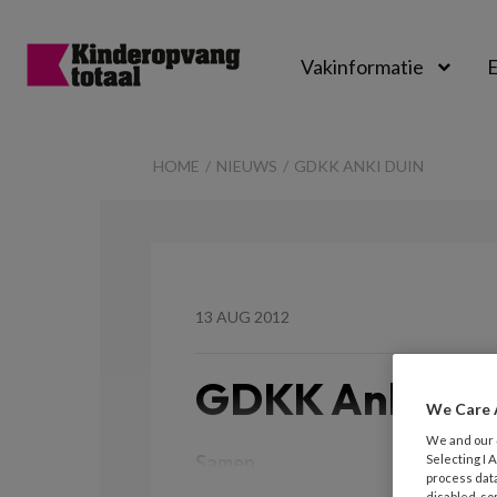
Vakinformatie
E
Kinderopvangtot
HOME
NIEUWS
GDKK ANKI DUIN
13 AUG 2012
GDKK Anki Du
We Care 
We and our
Samen
Selecting I
process data
disabled, so