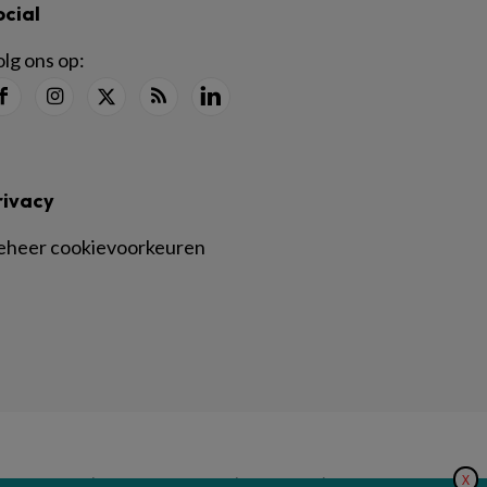
ocial
lg ons op:
rivacy
eheer cookievoorkeuren
X
|
|
|
inger Nature
Privacy Statement
Disclaimer
Voorwaarden