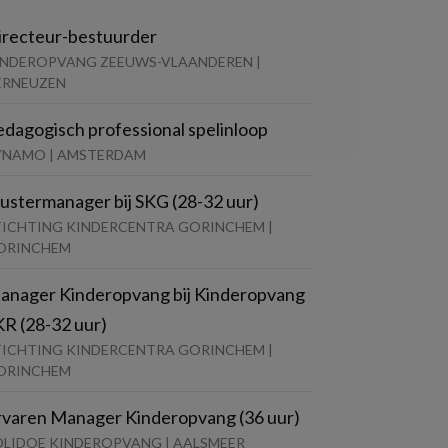
irecteur-bestuurder
INDEROPVANG ZEEUWS-VLAANDEREN |
ERNEUZEN
edagogisch professional spelinloop
YNAMO | AMSTERDAM
lustermanager bij SKG (28-32 uur)
TICHTING KINDERCENTRA GORINCHEM |
ORINCHEM
anager Kinderopvang bij Kinderopvang
KR (28-32 uur)
TICHTING KINDERCENTRA GORINCHEM |
ORINCHEM
rvaren Manager Kinderopvang (36 uur)
OLIDOE KINDEROPVANG | AALSMEER