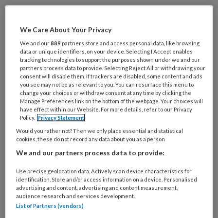
REGISTREREN
We Care About Your Privacy
Wil je dit artikel lezen?
We and our
889
partners store and access personal data, like browsing
data or unique identifiers, on your device. Selecting I Accept enables
Maak gratis een account aan en lees 2
tracking technologies to support the purposes shown under we and our
artikelen gratis per maand
partners process data to provide. Selecting Reject All or withdrawing your
consent will disable them. If trackers are disabled, some content and ads
you see may not be as relevant to you. You can resurface this menu to
Al een account of abonnement?
Log dan in
change your choices or withdraw consent at any time by clicking the
Manage Preferences link on the bottom of the webpage. Your choices will
have effect within our Website. For more details, refer to our Privacy
Policy.
Privacy Statement
Wat
Would you rather not? Then we only place essential and statistical
is
cookies, these do not record any data about you as a person
je
We and our partners process data to provide:
e-
Kies
mailadres?
je
Use precise geolocation data. Actively scan device characteristics for
*
*
identification. Store and/or access information on a device. Personalised
wachtwoord*
*
advertising and content, advertising and content measurement,
audience research and services development.
Kies
List of Partners (vendors)
je