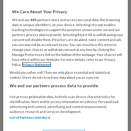
Maak gratis een account aan en lees 2
We Care About Your Privacy
artikelen gratis per maand
We and our
889
partners store and access personal data, like browsing
data or unique identifiers, on your device. Selecting I Accept enables
Al een account of abonnement?
Log dan in
tracking technologies to support the purposes shown under we and our
partners process data to provide. Selecting Reject All or withdrawing your
consent will disable them. If trackers are disabled, some content and ads
you see may not be as relevant to you. You can resurface this menu to
Wat
change your choices or withdraw consent at any time by clicking the
is
Manage Preferences link on the bottom of the webpage. Your choices will
je
have effect within our Website. For more details, refer to our Privacy
Policy.
Privacy Statement
e-
Kies
mailadres?
Would you rather not? Then we only place essential and statistical
je
cookies, these do not record any data about you as a person
*
*
wachtwoord*
*
We and our partners process data to provide:
Kies
Use precise geolocation data. Actively scan device characteristics for
je
identification. Store and/or access information on a device. Personalised
functie
*
advertising and content, advertising and content measurement,
audience research and services development.
Bij
List of Partners (vendors)
welke
organisatie