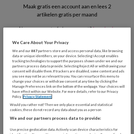
Maak gratis een account aan en lees 2
artikelen gratis per maand
Al een account of abonnement?
Log dan in
We Care About Your Privacy
Wat
We and our
887
partners store and access personal data, like browsing
is
data or unique identifiers, on your device. Selecting I Accept enables
je
tracking technologies to support the purposes shown under we and our
partners process data to provide. Selecting Reject All or withdrawing your
e-
Kies
consent will disable them. If trackers are disabled, some content and ads
mailadres?
je
you see may not be as relevant to you. You can resurface this menu to
*
*
change your choices or withdraw consent at any time by clicking the
wachtwoord*
*
Manage Preferences link on the bottom of the webpage. Your choices will
have effect within our Website. For more details, refer to our Privacy
Kies
Policy.
Privacy Statement
je
Would you rather not? Then we only place essential and statistical
functie
*
cookies, these do not record any data about you as a person
Bij
We and our partners process data to provide:
welke
Use precise geolocation data. Actively scan device characteristics for
organisatie