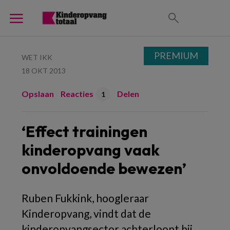
PREMIUM
WET IKK
18 OKT 2013
Opslaan
Reacties
Delen
1
‘Effect trainingen
kinderopvang vaak
onvoldoende bewezen’
Ruben Fukkink, hoogleraar
Kinderopvang, vindt dat de
kinderopvangsector achterloopt bij