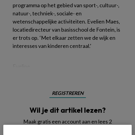
programma op het gebied van sport-, cultuur-,
natuur-, techniek-, sociale- en
wetenschappelijke activiteiten. Evelien Maes,
locatiedirecteur van basisschool de Fontein, is
er trots op. ‘Met elkaar zetten we de wijk en
interesses van kinderen centraal.’
Eveline
REGISTREREN
Wil je dit artikel lezen?
Maak gratis een account aan en lees 2
artikelen gratis per maand