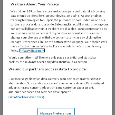
We Care About Your Privacy
Al een account of abonnement?
Log dan in
We and our
889
partners store and access personal data, like browsing
data or unique identifiers, on your device. Selecting I Accept enables
tracking technologies to support the purposes shown under we and our
Wat
partners process data to provide. Selecting Reject All or withdrawing your
is
consent will disable them. If trackers are disabled, some content and ads
you see may not be as relevant to you. You can resurface this menu to
je
change your choices or withdraw consent at any time by clicking the
e-
Manage Preferences link on the bottom of the webpage. Your choices will
Kies
mailadres?
have effect within our Website. For more details, refer to our Privacy
je
Policy.
Privacy Statement
*
*
wachtwoord*
*
Would you rather not? Then we only place essential and statistical
cookies, these do not record any data about you as a person
Kies
We and our partners process data to provide:
je
functie
*
Use precise geolocation data. Actively scan device characteristics for
identification. Store and/or access information on a device. Personalised
Bij
advertising and content, advertising and content measurement,
welke
audience research and services development.
organisatie
List of Partners (vendors)
werk
Untitled
Ontvang 2x per week de
je?
KinderopvangTotaal nieuwsbrief
Manage Preferences