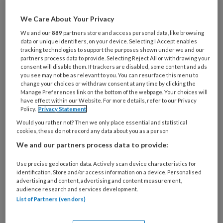
Maak gratis een account aan en lees 2
We Care About Your Privacy
artikelen gratis per maand
We and our
889
partners store and access personal data, like browsing
data or unique identifiers, on your device. Selecting I Accept enables
tracking technologies to support the purposes shown under we and our
Al een account of abonnement?
Log dan in
partners process data to provide. Selecting Reject All or withdrawing your
consent will disable them. If trackers are disabled, some content and ads
you see may not be as relevant to you. You can resurface this menu to
Wat
change your choices or withdraw consent at any time by clicking the
Manage Preferences link on the bottom of the webpage. Your choices will
is
have effect within our Website. For more details, refer to our Privacy
je
Policy.
Privacy Statement
e-
Would you rather not? Then we only place essential and statistical
Kies
mailadres?
cookies, these do not record any data about you as a person
je
*
*
We and our partners process data to provide:
wachtwoord*
*
Kies
Use precise geolocation data. Actively scan device characteristics for
identification. Store and/or access information on a device. Personalised
je
advertising and content, advertising and content measurement,
functie
*
audience research and services development.
List of Partners (vendors)
Bij
welke