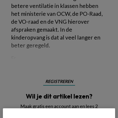
betere ventilatie in klassen hebben
het ministerie van OCW, de PO-Raad,
de VO-raad en de VNG hierover
afspraken gemaakt. In de
kinderopvang is dat al veel langer en
beter geregeld.
Er
REGISTREREN
Wil je dit artikel lezen?
Maak gratis een account aan en lees 2
artikelen gratis per maand