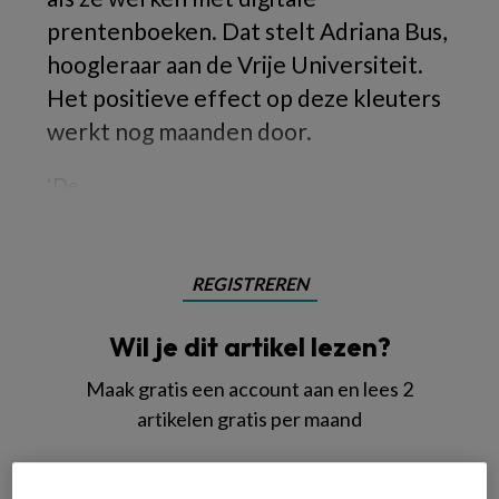
prentenboeken. Dat stelt Adriana Bus,
hoogleraar aan de Vrije Universiteit.
Het positieve effect op deze kleuters
werkt nog maanden door.
‘De
REGISTREREN
Wil je dit artikel lezen?
Maak gratis een account aan en lees 2
artikelen gratis per maand
Al een account of abonnement?
Log dan in