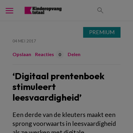
PREMIUM
04 MEI 2017
Opslaan
Reacties
Delen
0
‘Digitaal prentenboek
stimuleert
leesvaardigheid’
Een derde van de kleuters maakt een
sprong voorwaarts in leesvaardigheid
als ze werken met digitale