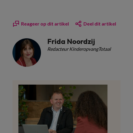
Reageer op dit artikel
Deel dit artikel
Frida Noordzij
Redacteur KinderopvangTotaal