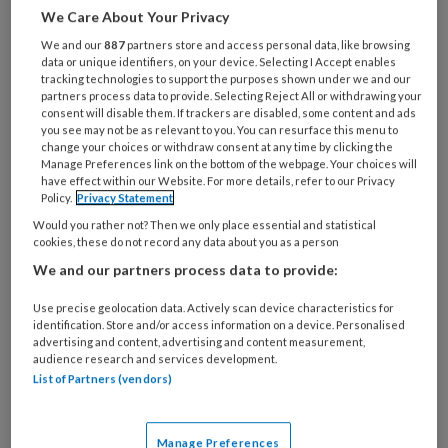
We Care About Your Privacy
Wat
We and our
887
partners store and access personal data, like browsing
is
data or unique identifiers, on your device. Selecting I Accept enables
je
tracking technologies to support the purposes shown under we and our
partners process data to provide. Selecting Reject All or withdrawing your
e-
Kies
consent will disable them. If trackers are disabled, some content and ads
mailadres?
you see may not be as relevant to you. You can resurface this menu to
je
change your choices or withdraw consent at any time by clicking the
*
*
wachtwoord*
*
Manage Preferences link on the bottom of the webpage. Your choices will
have effect within our Website. For more details, refer to our Privacy
Kies
Policy.
Privacy Statement
je
Would you rather not? Then we only place essential and statistical
functie
*
cookies, these do not record any data about you as a person
We and our partners process data to provide:
Bij
welke
Use precise geolocation data. Actively scan device characteristics for
organisatie
identification. Store and/or access information on a device. Personalised
werk
advertising and content, advertising and content measurement,
Untitled
Ontvang 2x per week de
audience research and services development.
je?
List of Partners (vendors)
KinderopvangTotaal nieuwsbrief
Ontvang iedere zondag het
Manage Preferences