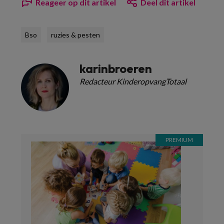
Reageer op dit artikel
Deel dit artikel
Bso
ruzies & pesten
karinbroeren
Redacteur KinderopvangTotaal