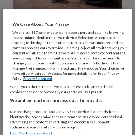
Beeld: iStock
We Care About Your Privacy
Het
We and our
887
partners store and access personal data, like browsing
data or unique identifiers, on your device. Selecting I Accept enables
tracking technologies to support the purposes shown under we and our
partners process data to provide. Selecting Reject All or withdrawing your
consent will disable them. If trackers are disabled, some content and ads
REGISTREREN
you see may not be as relevant to you. You can resurface this menu to
change your choices or withdraw consent at any time by clicking the
Manage Preferences link on the bottom of the webpage. Your choices will
Wil je dit artikel lezen?
have effect within our Website. For more details, refer to our Privacy
Policy.
Privacy Statement
Maak gratis een account aan en lees 2
Would you rather not? Then we only place essential and statistical
artikelen gratis per maand
cookies, these do not record any data about you as a person
We and our partners process data to provide:
Al een account of abonnement?
Log dan in
Use precise geolocation data. Actively scan device characteristics for
identification. Store and/or access information on a device. Personalised
advertising and content, advertising and content measurement,
Wat
audience research and services development.
is
List of Partners (vendors)