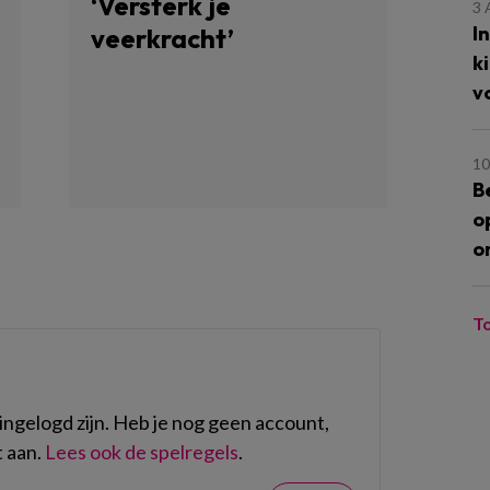
‘Versterk je
3
I
veerkracht’
k
v
10
B
o
o
T
ngelogd zijn. Heb je nog geen account,
 aan.
Lees ook de spelregels
.