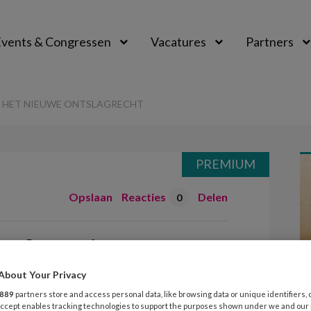
vents & Congressen
Vacatures
Partners
aal
N HET NIEUWE ONTSLAGRECHT
PREMIUM
Opslaan
Reacties
Delen
0
an het nieuwe
About Your Privacy
889
partners store and access personal data, like browsing data or unique identifiers, 
 Accept enables tracking technologies to support the purposes shown under we and our