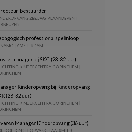
irecteur-bestuurder
INDEROPVANG ZEEUWS-VLAANDEREN |
ERNEUZEN
edagogisch professional spelinloop
YNAMO | AMSTERDAM
lustermanager bij SKG (28-32 uur)
TICHTING KINDERCENTRA GORINCHEM |
ORINCHEM
anager Kinderopvang bij Kinderopvang
KR (28-32 uur)
TICHTING KINDERCENTRA GORINCHEM |
ORINCHEM
rvaren Manager Kinderopvang (36 uur)
OLIDOE KINDEROPVANG | AALSMEER