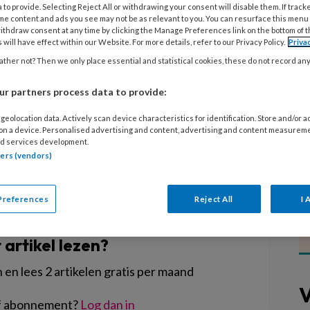
schop. Het kabinet wenst wijzigingen
 to provide. Selecting Reject All or withdrawing your consent will disable them. If track
me content and ads you see may not be as relevant to you. You can resurface this menu
recht, de rechtspositie van
ithdraw consent at any time by clicking the Manage Preferences link on the bottom of 
 will have effect within our Website. For more details, refer to our Privacy Policy.
Priva
ing. Een aantal zaken wil het kabinet
ther not? Then we only place essential and statistical cookies, these do not record an
geld hebben. Marjolein Kruijs-Olthof,
llicaan Advocaten, neemt de gevolgen
r partners process data to provide:
door.
geolocation data. Actively scan device characteristics for identification. Store and/or 
 on a device. Personalised advertising and content, advertising and content measurem
d services development.
tners (vendors)
Preferences
Reject All
I 
EGISTREREN
t artikel lezen?
en lees 2 artikelen gratis per maand
V
of abonnement?
Log dan in