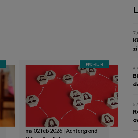
L
m
7
K
z
5
B
d
5
R
o
ma 02 feb 2026 | Achtergrond