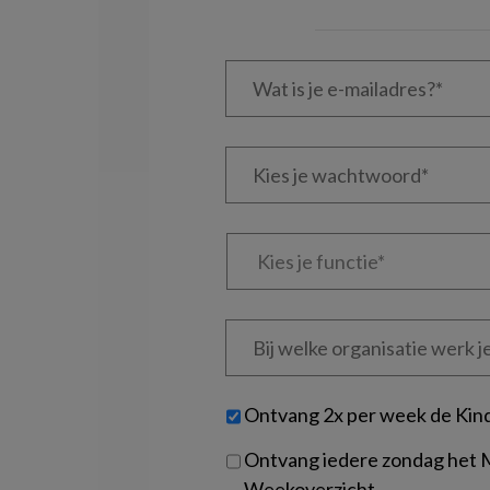
Wat
is
je
e-
Kies
mailadres?
je
*
*
wachtwoord*
*
Kies
je
functie
*
Bij
welke
organisatie
werk
Untitled
Ontvang 2x per week de Kin
je?
Ontvang iedere zondag het
Weekoverzicht