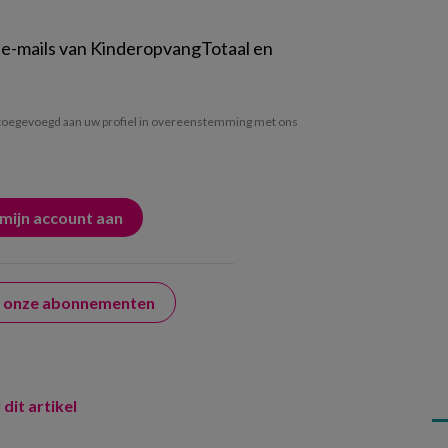
 e-mails van KinderopvangTotaal en
oegevoegd aan uw profiel in overeenstemming met ons
er onze abonnementen
 dit artikel