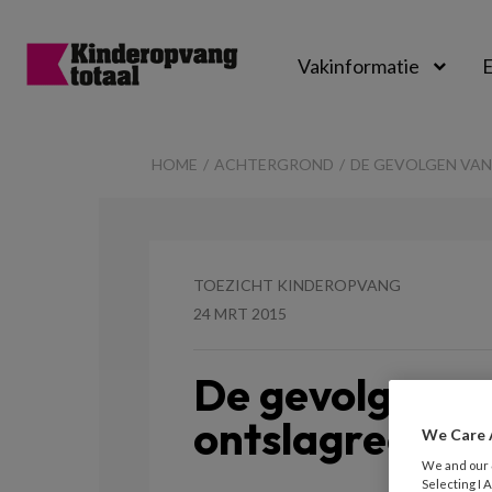
Vakinformatie
E
Kinderopvangtot
HOME
ACHTERGROND
DE GEVOLGEN VA
TOEZICHT KINDEROPVANG
24 MRT 2015
De gevolgen v
ontslagrecht
We Care 
We and our
Selecting I