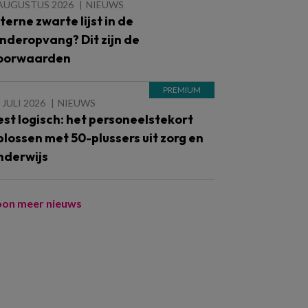
 AUGUSTUS 2026
NIEUWS
nterne zwarte lijst in de
inderopvang? Dit zijn de
oorwaarden
 JULI 2026
NIEUWS
est logisch: het personeelstekort
plossen met 50-plussers uit zorg en
nderwijs
oon meer nieuws