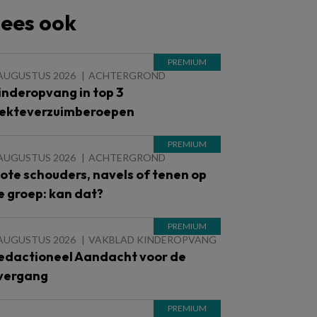
ees ook
 AUGUSTUS 2026
ACHTERGROND
inderopvang in top 3
iekteverzuimberoepen
 AUGUSTUS 2026
ACHTERGROND
lote schouders, navels of tenen op
e groep: kan dat?
 AUGUSTUS 2026
VAKBLAD KINDEROPVANG
edactioneel Aandacht voor de
vergang