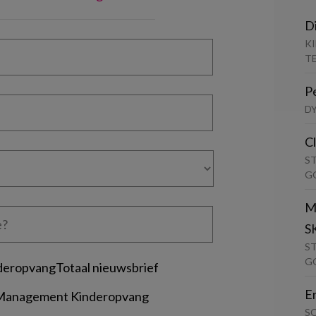
D
K
T
P
D
C
S
G
M
S
S
G
deropvangTotaal nieuwsbrief
E
 Management Kinderopvang
S