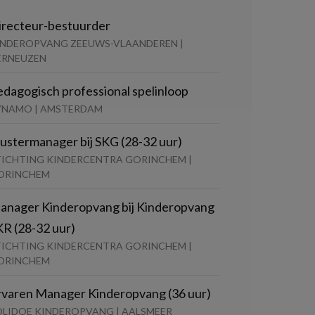
irecteur-bestuurder
INDEROPVANG ZEEUWS-VLAANDEREN |
ERNEUZEN
edagogisch professional spelinloop
YNAMO | AMSTERDAM
lustermanager bij SKG (28-32 uur)
TICHTING KINDERCENTRA GORINCHEM |
ORINCHEM
anager Kinderopvang bij Kinderopvang
KR (28-32 uur)
TICHTING KINDERCENTRA GORINCHEM |
ORINCHEM
rvaren Manager Kinderopvang (36 uur)
OLIDOE KINDEROPVANG | AALSMEER