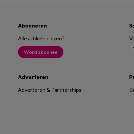
Abonneren
S
Alle artikelen lezen
?
Vo
Word abonnee
Adverteren
P
Adverteren & Partnerships
B