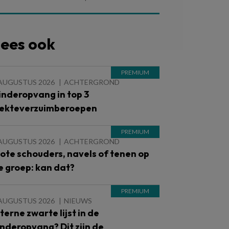
ees ook
 AUGUSTUS 2026
ACHTERGROND
inderopvang in top 3
iekteverzuimberoepen
 AUGUSTUS 2026
ACHTERGROND
lote schouders, navels of tenen op
e groep: kan dat?
 AUGUSTUS 2026
NIEUWS
nterne zwarte lijst in de
inderopvang? Dit zijn de