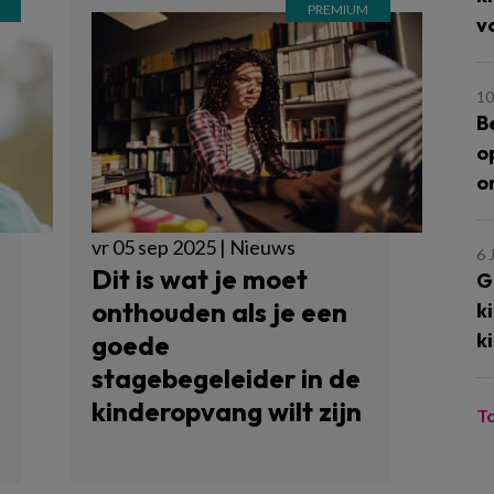
v
10
B
o
o
vr 05 sep 2025 | Nieuws
6 
Dit is wat je moet
G
onthouden als je een
k
k
goede
stagebegeleider in de
kinderopvang wilt zijn
T