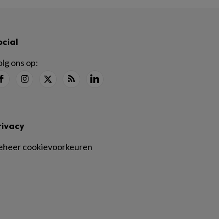
ocial
lg ons op:
rivacy
eheer cookievoorkeuren