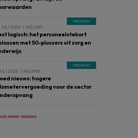
oorwaarden
 JULI 2026
NIEUWS
est logisch: het personeelstekort
plossen met 50-plussers uit zorg en
nderwijs
JULI 2026
NIEUWS
oed nieuws: hogere
ilometervergoeding voor de sector
inderopvang
oon meer nieuws