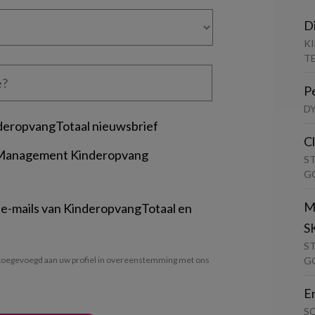
D
K
T
P
D
deropvangTotaal nieuwsbrief
C
 Management Kinderopvang
S
G
M
 e-mails van KinderopvangTotaal en
S
S
G
oegevoegd aan uw profiel in overeenstemming met ons
E
S