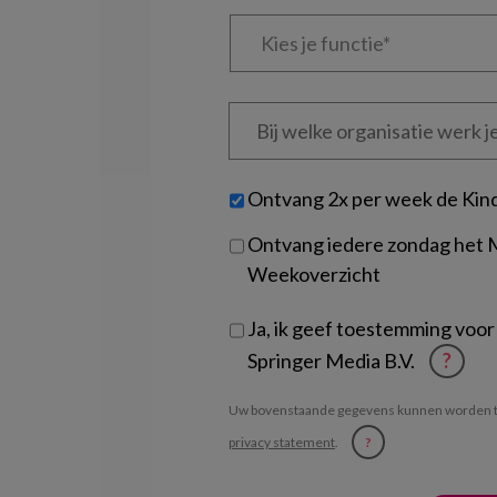
Kies
je
functie
*
Bij
welke
organisatie
werk
Untitled
Ontvang 2x per week de Kin
je?
Ontvang iedere zondag het
Weekoverzicht
Ja, ik geef toestemming voor
Springer Media B.V.
?
Uw bovenstaande gegevens kunnen worden t
privacy statement
.
?