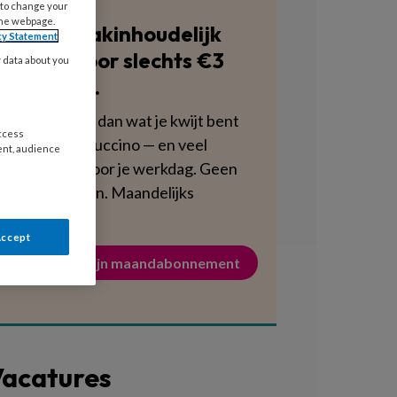
 to change your
the webpage.
Blijf vakinhoudelijk
cy Statement
scherp voor slechts €3
y data about you
per week.
Dat is minder dan wat je kwijt bent
access
aan een cappuccino — en veel
ent, audience
voedzamer voor je werkdag. Geen
verplichtingen. Maandelijks
opzegbaar.
Accept
Activeer mijn maandabonnement
acatures