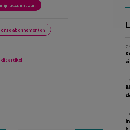
L
er onze abonnementen
7
K
 dit artikel
z
5
B
d
3
I
k