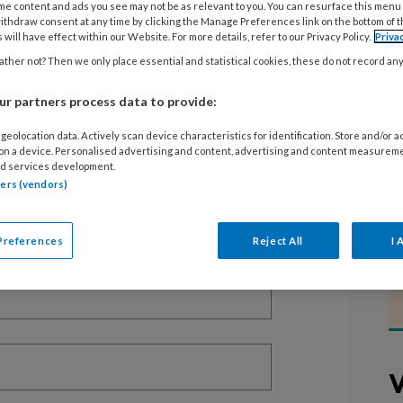
me content and ads you see may not be as relevant to you. You can resurface this menu
ithdraw consent at any time by clicking the Manage Preferences link on the bottom of 
 will have effect within our Website. For more details, refer to our Privacy Policy.
Priva
ther not? Then we only place essential and statistical cookies, these do not record an
EGISTREREN
r partners process data to provide:
t artikel lezen?
geolocation data. Actively scan device characteristics for identification. Store and/or 
 on a device. Personalised advertising and content, advertising and content measurem
d services development.
en lees 2 artikelen gratis per maand
tners (vendors)
of abonnement?
Log dan in
Preferences
Reject All
I 
V