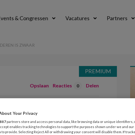
vents & Congressen
Vacatures
Partners
aal
DEREN IS ZWAAR
PREMIUM
Opslaan
Reacties
Delen
0
k en kinderen is
About Your Privacy
887
partners store and access personal data, like browsing data or unique identifiers, 
 Accept enables tracking technologies to support the purposes shown under we and our
 to provide. Selecting Reject All or withdrawing your consent will disable them. If track