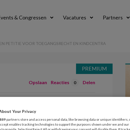
vents & Congressen
Vacatures
Partners
aal
EN PETITIE VOOR TOEGANGSRECHT EN KINDCENTRA
PREMIUM
Opslaan
Reacties
Delen
0
n tekenen petitie
recht en
About Your Privacy
889
partners store and access personal data, like browsing data or unique identifiers, 
 Accept enables tracking technologies to support the purposes shown under we and our
 to provide. Selecting Reject All or withdrawing your consent will disable them. If track