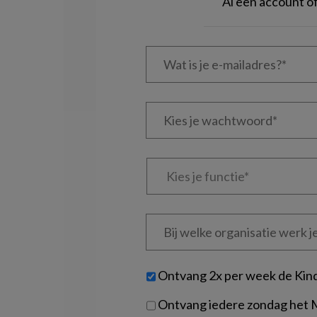
Al een account 
Wat
is
je
e-
Kies
mailadres?
je
*
*
wachtwoord*
*
Kies
je
functie
*
Bij
welke
organisatie
werk
Untitled
Ontvang 2x per week de Kin
je?
Ontvang iedere zondag het