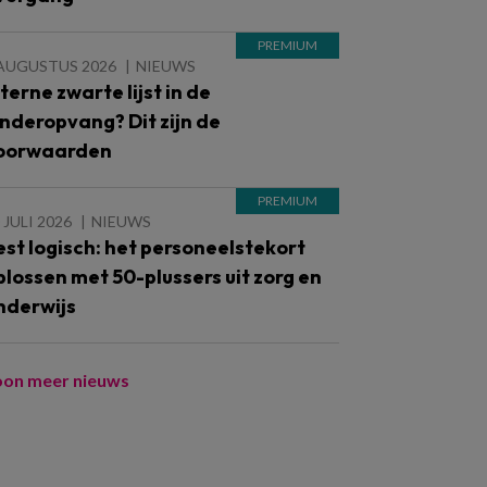
 AUGUSTUS 2026
NIEUWS
nterne zwarte lijst in de
inderopvang? Dit zijn de
oorwaarden
 JULI 2026
NIEUWS
est logisch: het personeelstekort
plossen met 50-plussers uit zorg en
nderwijs
oon meer nieuws