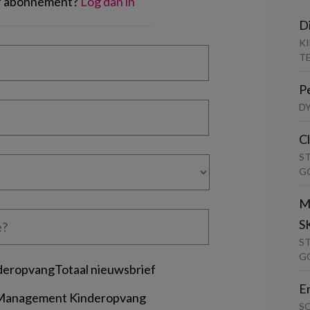
of abonnement?
Log dan in
D
K
T
P
D
C
S
G
M
S
S
G
deropvangTotaal nieuwsbrief
E
 Management Kinderopvang
S