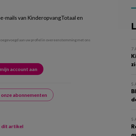
 e-mails van KinderopvangTotaal en
L
oegevoegd aan uw profiel in overeenstemming met ons
7
K
z
5
B
er onze abonnementen
d
5
R
 dit artikel
o