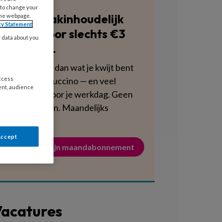
 to change your
Blijf vakinhoudelijk
the webpage.
cy Statement
scherp voor slechts €3
y data about you
per week.
Dat is minder dan wat je kwijt bent
aan een cappuccino — en veel
access
ent, audience
voedzamer voor je werkdag. Geen
verplichtingen. Maandelijks
opzegbaar.
Accept
Activeer mijn maandabonnement
acatures