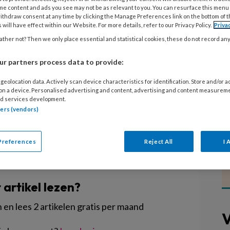
me content and ads you see may not be as relevant to you. You can resurface this menu
ithdraw consent at any time by clicking the Manage Preferences link on the bottom of 
 Branchevereniging Maatschappelijke
 will have effect within our Website. For more details, refer to our Privacy Policy.
Priva
eorganisatie Kinderopvang, PO-Raad,
ther not? Then we only place essential and statistical cookies, these do not record an
VNG, hebben samen met Platform
r partners process data to provide:
20 een petitie aangeboden aan de
geolocation data. Actively scan device characteristics for identification. Store and/or 
 on a device. Personalised advertising and content, advertising and content measurem
d services development.
tners (vendors)
Preferences
Reject All
I 
EGISTREREN
t artikel lezen?
en lees 2 artikelen gratis per maand
V