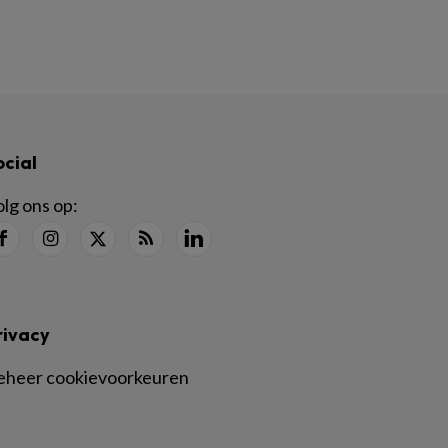
ocial
lg ons op:
rivacy
eheer cookievoorkeuren