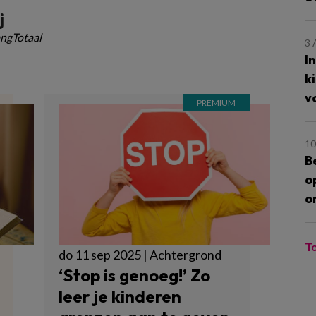
j
ngTotaal
3
I
k
v
10
B
o
o
T
do 11 sep 2025 | Achtergrond
‘Stop is genoeg!’ Zo
leer je kinderen