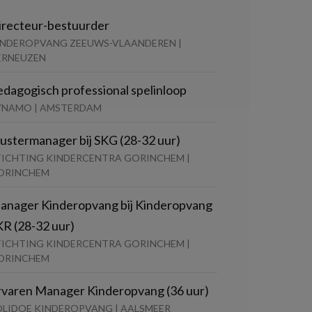
irecteur-bestuurder
INDEROPVANG ZEEUWS-VLAANDEREN |
ERNEUZEN
edagogisch professional spelinloop
YNAMO | AMSTERDAM
lustermanager bij SKG (28-32 uur)
TICHTING KINDERCENTRA GORINCHEM |
ORINCHEM
anager Kinderopvang bij Kinderopvang
KR (28-32 uur)
TICHTING KINDERCENTRA GORINCHEM |
ORINCHEM
rvaren Manager Kinderopvang (36 uur)
OLIDOE KINDEROPVANG | AALSMEER