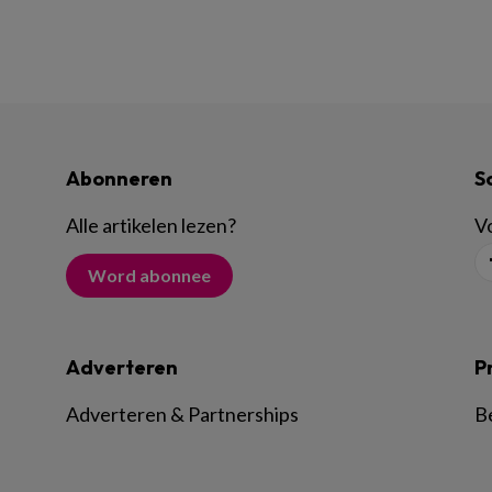
Abonneren
S
Alle artikelen lezen
?
Vo
Word abonnee
Adverteren
P
Adverteren & Partnerships
B