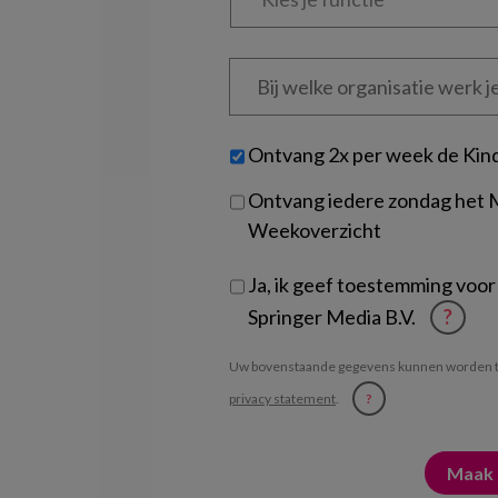
functie
*
Bij
welke
organisatie
werk
Untitled
Ontvang 2x per week de Kin
je?
Ontvang iedere zondag het
Weekoverzicht
Ja, ik geef toestemming voor
Springer Media B.V.
?
Uw bovenstaande gegevens kunnen worden t
privacy statement
.
?