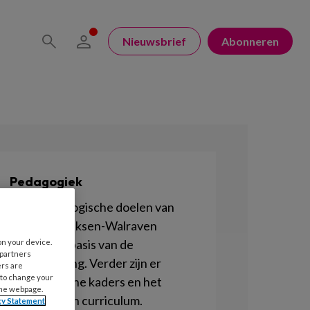
Nieuwsbrief
Abonneren
Pedagogiek
De 4 pedagogische doelen van
Marianne Riksen-Walraven
vormen de basis van de
on your device.
 partners
kinderopvang. Verder zijn er
ers are
 to change your
Pedagogische kaders en het
the webpage.
Pedagogisch curriculum.
cy Statement