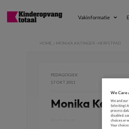
Vakinformatie
E
Kinderopvangtot
HOME
MONIKA KATINGER - HERFSTPAD
PEDAGOGIEK
17 OKT 2011
We Care 
Monika Kating
We and our
Selecting I
process data
disabled, so
Herfstpad:
choices or w
Your choices