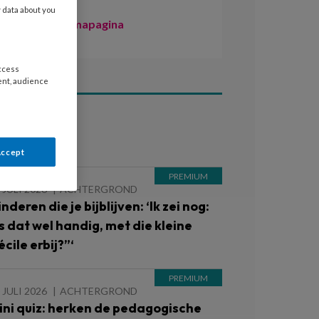
y data about you
Naar de themapagina
access
ent, audience
ees ook
Accept
 JULI 2026
ACHTERGROND
nderen die je bijblijven: ‘Ik zei nog:
Is dat wel handig, met die kleine
cile erbij?”‘
 JULI 2026
ACHTERGROND
ini quiz: herken de pedagogische