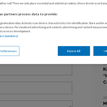
ther not? Then we only place essential and statistical cookies, these do not record an
EGISTREREN
r partners process data to provide:
geolocation data. Actively scan device characteristics for identification. Store and/or 
t artikel lezen?
 on a device. Personalised advertising and content, advertising and content measurem
d services development.
en lees 2 artikelen gratis per maand
tners (vendors)
L
of abonnement?
Log dan in
Preferences
Reject All
I 
30
Ki
“
Cé
20
M