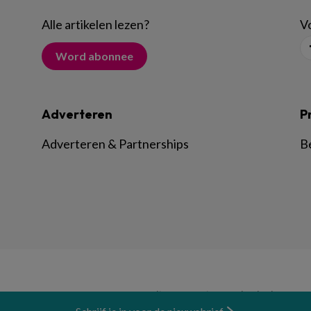
Alle artikelen lezen
?
Vo
Word abonnee
Adverteren
P
Adverteren & Partnerships
B
© BSL Media & Learning, onderdeel van
Spr