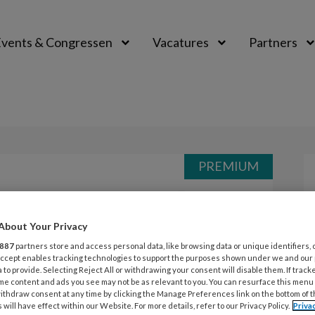
vents & Congressen
Vacatures
Partners
aal
PREMIUM
Opslaan
Reacties
Delen
0
About Your Privacy
er – Herfstpad
887
partners store and access personal data, like browsing data or unique identifiers, 
 Accept enables tracking technologies to support the purposes shown under we and our
 to provide. Selecting Reject All or withdrawing your consent will disable them. If track
me content and ads you see may not be as relevant to you. You can resurface this menu
ithdraw consent at any time by clicking the Manage Preferences link on the bottom of 
 will have effect within our Website. For more details, refer to our Privacy Policy.
Priva