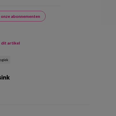
er onze abonnementen
 dit artikel
ogiek
sink