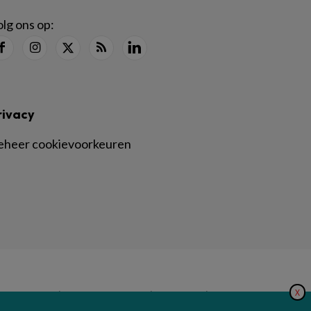
lg ons op:
rivacy
eheer cookievoorkeuren
X
|
|
|
inger Nature
Privacy Statement
Disclaimer
Voorwaarden