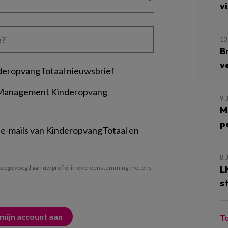
vi
13
B
v
deropvangTotaal nieuwsbrief
 Management Kinderopvang
9 
M
p
 e-mails van KinderopvangTotaal en
8 
L
oegevoegd aan uw profiel in overeenstemming met ons
s
T