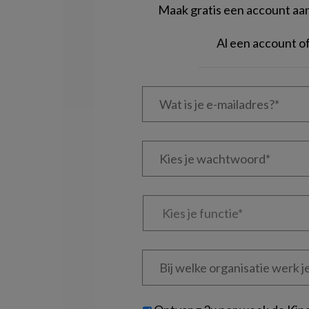
Maak gratis een account aan 
Al een account 
Wat
is
je
e-
Kies
mailadres?
je
*
*
wachtwoord*
*
Kies
je
functie
*
Bij
welke
organisatie
werk
Untitled