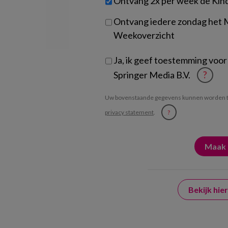
Ontvang 2x per week de Kin
je?
Ontvang iedere zondag het
Weekoverzicht
Ja, ik geef toestemming voor
Springer Media B.V.
?
Uw bovenstaande gegevens kunnen worden t
privacy statement
.
?
Bekijk hi