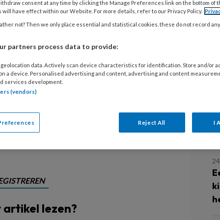
ithdraw consent at any time by clicking the Manage Preferences link on the bottom of 
 will have effect within our Website. For more details, refer to our Privacy Policy.
Priva
ijl de partner dat niet ziet, krijgt
ther not? Then we only place essential and statistical cookies, these do not record an
uisgenoten ervaren het als volstrekt
r partners process data to provide:
schoon glas naar buiten kunnen
L
geolocation data. Actively scan device characteristics for identification. Store and/or 
et echter benoemt – ‘heb even de
 on a device. Personalised advertising and content, advertising and content measurem
’ –, krijg je ineens wél waardering.
d services development.
tners (vendors)
n te geven dat als je iets goed doet,
19
H
Preferences
Reject All
I 
v
24
E
EGISTREREN
k
h
t artikel lezen?