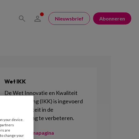
Nieuwsbrief
Abonneren
Wet IKK
De Wet Innovatie en Kwaliteit
Kinderopvang (IKK) is ingevoerd
om de kwaliteit in de
kinderopvang te verbeteren.
on your device.
 partners
ers are
Naar de themapagina
 to change your