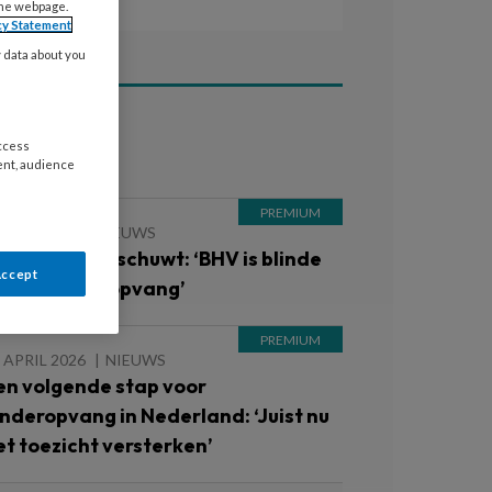
the webpage.
cy Statement
y data about you
ees ook
access
ent, audience
 JUNI 2026
NIEUWS
uisarts waarschuwt: ‘BHV is blinde
Accept
lek in kinderopvang’
 APRIL 2026
NIEUWS
en volgende stap voor
inderopvang in Nederland: ‘Juist nu
et toezicht versterken’