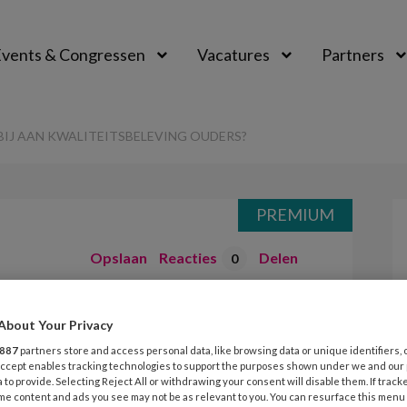
vents & Congressen
Vacatures
Partners
aal
 BIJ AAN KWALITEITSBELEVING OUDERS?
PREMIUM
Opslaan
Reacties
Delen
0
Zijl – Draagt IKK
About Your Privacy
itsbeleving
887
partners store and access personal data, like browsing data or unique identifiers, 
 Accept enables tracking technologies to support the purposes shown under we and our
 to provide. Selecting Reject All or withdrawing your consent will disable them. If track
me content and ads you see may not be as relevant to you. You can resurface this menu