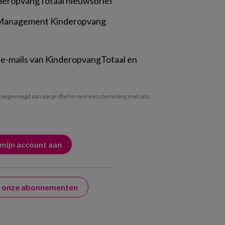
deropvangTotaal nieuwsbrief
 Management Kinderopvang
 e-mails van KinderopvangTotaal en
oegevoegd aan uw profiel in overeenstemming met ons
er onze abonnementen