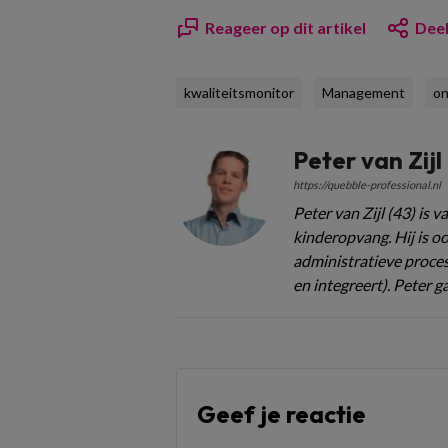
Reageer op dit artikel
Deel
kwaliteitsmonitor
Management
o
Peter van Zijl
https://quebble-professional.nl
Peter van Zijl (43) is 
kinderopvang. Hij is o
administratieve proce
en integreert). Peter g
Geef je reactie