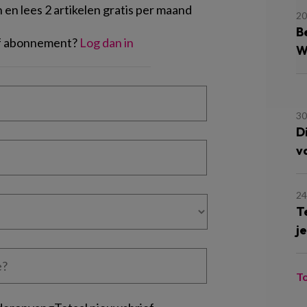
en lees 2 artikelen gratis per maand
20
B
of abonnement?
Log dan in
W
30
D
v
24
Te
je
T