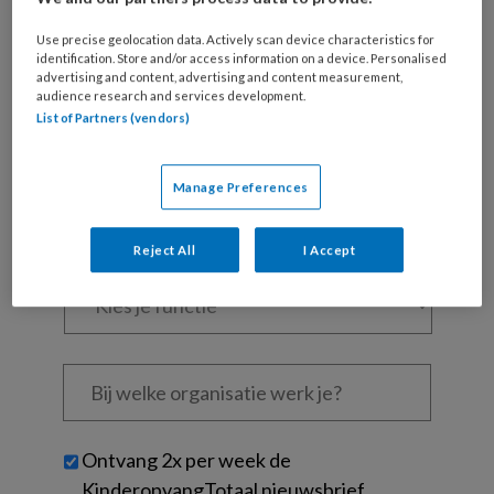
Al een account of abonnement?
Log dan in
Use precise geolocation data. Actively scan device characteristics for
identification. Store and/or access information on a device. Personalised
advertising and content, advertising and content measurement,
Wat
audience research and services development.
List of Partners (vendors)
is
je
e-
Kies
Manage Preferences
mailadres?
je
*
*
wachtwoord*
*
Reject All
I Accept
Kies
je
functie
*
Bij
welke
organisatie
werk
Untitled
Ontvang 2x per week de
je?
KinderopvangTotaal nieuwsbrief