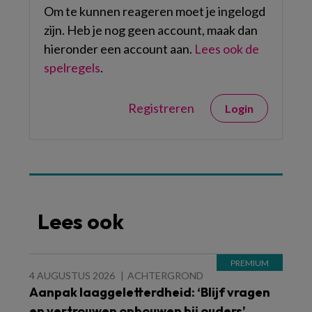
Om te kunnen reageren moet je ingelogd
zijn. Heb je nog geen account, maak dan
hieronder een account aan.
Lees ook de
spelregels
.
Registreren
Login
Lees ook
4 AUGUSTUS 2026
ACHTERGROND
Aanpak laaggeletterdheid: ‘Blijf vragen
en vertrouwen opbouwen bij ouders’