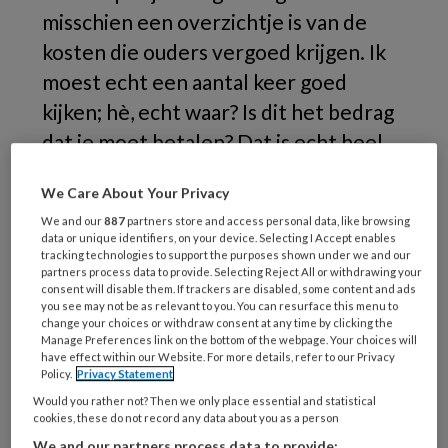
misschien een overzichtje is van de
kosten die ouders vergoed krijgen. Ik
moest echt een aantal keer goed
kijken; hè, echt waar? Is dit het bedrag
dat je moet betalen? Dat is echt heel
weinig..
We Care About Your Privacy
Zoals
We and our
887
partners store and access personal data, like browsing
data or unique identifiers, on your device. Selecting I Accept enables
tracking technologies to support the purposes shown under we and our
partners process data to provide. Selecting Reject All or withdrawing your
consent will disable them. If trackers are disabled, some content and ads
REGISTREREN
you see may not be as relevant to you. You can resurface this menu to
change your choices or withdraw consent at any time by clicking the
Manage Preferences link on the bottom of the webpage. Your choices will
Wil je dit artikel lezen?
have effect within our Website. For more details, refer to our Privacy
Policy.
Privacy Statement
Maak gratis een account aan en lees 2
Would you rather not? Then we only place essential and statistical
cookies, these do not record any data about you as a person
artikelen gratis per maand
We and our partners process data to provide: