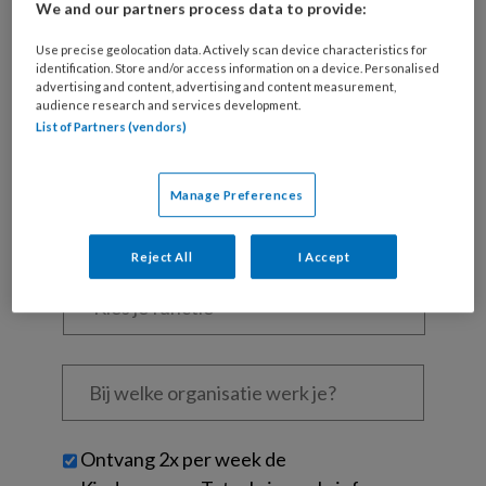
We and our partners process data to provide:
Al een account of abonnement?
Log dan in
Use precise geolocation data. Actively scan device characteristics for
identification. Store and/or access information on a device. Personalised
advertising and content, advertising and content measurement,
Wat
audience research and services development.
is
List of Partners (vendors)
je
e-
Kies
Manage Preferences
mailadres?
je
*
*
wachtwoord*
*
Reject All
I Accept
Kies
je
functie
*
Bij
welke
organisatie
werk
Untitled
Ontvang 2x per week de
je?