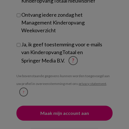
KinderopvangTotaal nieuwsbrief
Ontvang iedere zondag het
Management Kinderopvang
Weekoverzicht
Ja, ik geef toestemming voor e-mails
van KinderopvangTotaal en
Springer Media B.V.
?
Uw bovenstaande gegevens kunnen worden toegevoegd aan
uw profiel in overeenstemming met ons
privacy statement
.
?