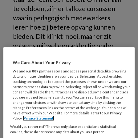
te voldoen, zijn er talloze cursussen
waarin pedagogisch medewerkers
leren hoe zij betere opvang kunnen
bieden. Dit klinkt mooi, maar er zit
volgens mij wel een addertje onder
het gras.
We Care About Your Privacy
Binnen
We and our
889
partners store and access personal data, like browsing
data or unique identifiers, on your device. Selecting I Accept enables
tracking technologies to support the purposes shown under we and our
partners process data to provide. Selecting Reject All or withdrawing your
consent will disable them. If trackers are disabled, some content and ads
REGISTREREN
you see may not be as relevant to you. You can resurface this menu to
change your choices or withdraw consent at any time by clicking the
Manage Preferences link on the bottom of the webpage. Your choices will
Wil je dit artikel lezen?
have effect within our Website. For more details, refer to our Privacy
Policy.
Privacy Statement
Maak gratis een account aan en lees 2
Would you rather not? Then we only place essential and statistical
cookies, these do not record any data about you as a person
artikelen gratis per maand