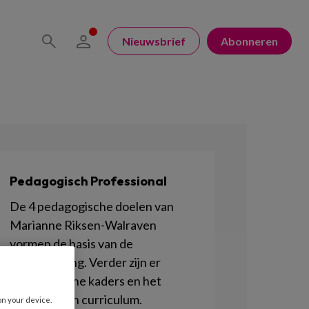
Nieuwsbrief
Abonneren
Pedagogisch Professional
De 4 pedagogische doelen van
Marianne Riksen-Walraven
vormen de basis van de
kinderopvang. Verder zijn er
Pedagogische kaders en het
Pedagogisch curriculum.
on your device.