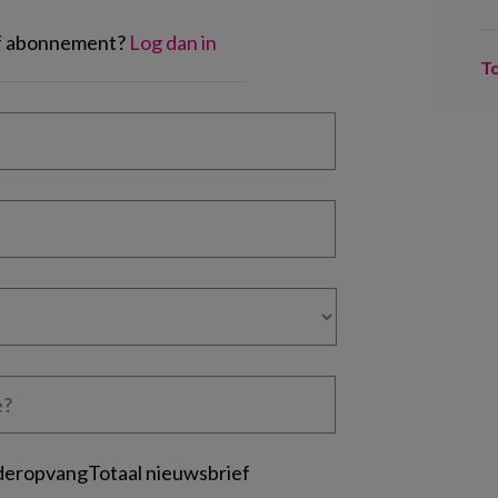
of abonnement?
Log dan in
T
deropvangTotaal nieuwsbrief