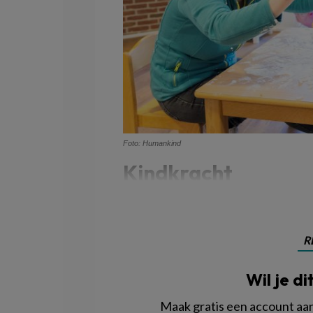
Foto: Humankind
Kindkracht
R
Wil je di
Maak gratis een account aan 