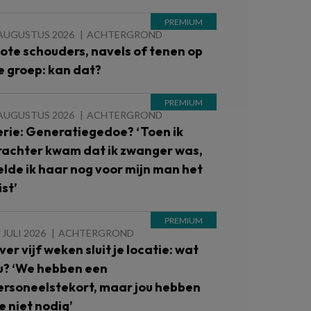
 AUGUSTUS 2026
ACHTERGROND
lote schouders, navels of tenen op
e groep: kan dat?
 AUGUSTUS 2026
ACHTERGROND
erie: Generatiegedoe? ‘Toen ik
rachter kwam dat ik zwanger was,
elde ik haar nog voor mijn man het
st’
 JULI 2026
ACHTERGROND
ver vijf weken sluit je locatie: wat
u? ‘We hebben een
ersoneelstekort, maar jou hebben
e niet nodig’