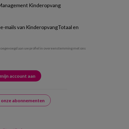
 Management Kinderopvang
 e-mails van KinderopvangTotaal en
oegevoegd aan uw profiel in overeenstemming met ons
er onze abonnementen