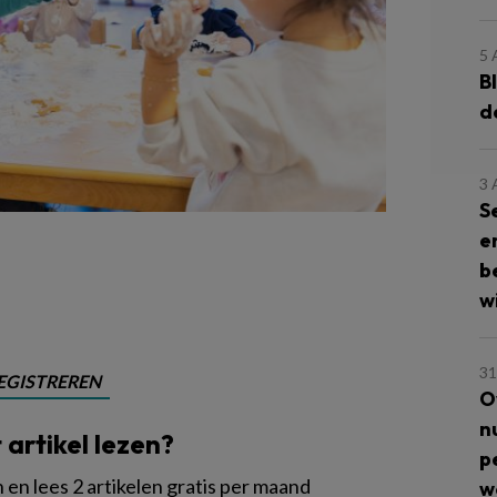
5
B
d
3
S
e
b
wi
31
EGISTREREN
O
n
t artikel lezen?
p
en lees 2 artikelen gratis per maand
w