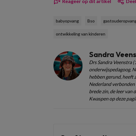
Reageer op dit artikel
Deel
babyopvang
Bso
gastouderopvan
ontwikkeling van kinderen
Sandra Veens
Drs Sandra Veenstra (1
onderwijspedagoog. Na 
hebben gerund, heeft z
Nederland verbonden a
brede zin, de leer van 
Kwaspen op deze pagin