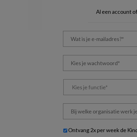
Al een account 
Wat
is
je
e-
Kies
mailadres?
je
*
*
wachtwoord*
*
Kies
je
functie
*
Bij
welke
organisatie
werk
Untitled
Ontvang 2x per week de Kin
je?