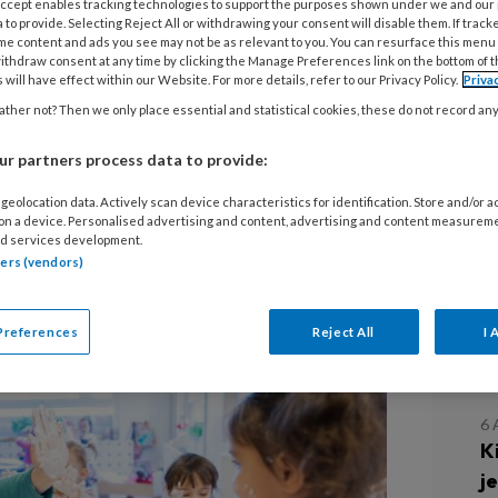
 Accept enables tracking technologies to support the purposes shown under we and our
deropvang gaat het zelden over
 to provide. Selecting Reject All or withdrawing your consent will disable them. If track
ant door misverstanden over
me content and ads you see may not be as relevant to you. You can resurface this menu
ithdraw consent at any time by clicking the Manage Preferences link on the bottom of 
eenzijdige nadruk op werkdruk,
 will have effect within our Website. For more details, refer to our Privacy Policy.
Priva
d. Laten we het eens hebben over de
ther not? Then we only place essential and statistical cookies, these do not record an
ij zelf kunnen doen om dat te
r partners process data to provide:
 voor hun ouders, voor onszelf en
L
geolocation data. Actively scan device characteristics for identification. Store and/or 
 on a device. Personalised advertising and content, advertising and content measurem
d services development.
tners (vendors)
7
K
Preferences
Reject All
I 
z
6
K
j