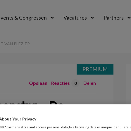
vents & Congressen
Vacatures
Partners
aal
T VAN PLEZIER
PREMIUM
Opslaan
Reacties
Delen
0
eenstra – De
zier
About Your Privacy
887
partners store and access personal data, like browsing data or unique identifiers, 