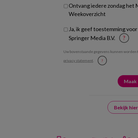
Ontvang iedere zondag het
Weekoverzicht
Ja, ik geef toestemming voor
Springer Media B.V.
?
Uw bovenstaande gegevens kunnen worden t
privacy statement
.
?
Bekijk hi