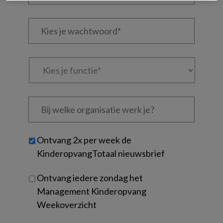
je
e-
Kies
mailadres?
je
*
*
wachtwoord*
*
Kies
je
functie
*
Bij
welke
organisatie
werk
Untitled
Ontvang 2x per week de
je?
KinderopvangTotaal nieuwsbrief
Ontvang iedere zondag het
Management Kinderopvang
Weekoverzicht