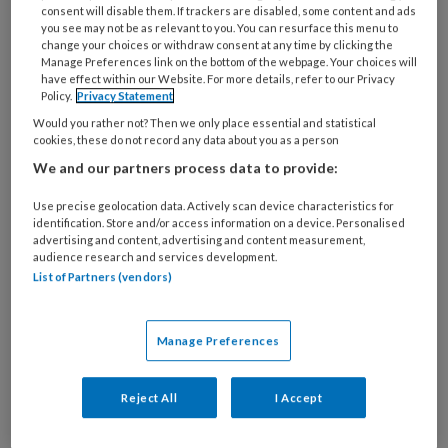
consent will disable them. If trackers are disabled, some content and ads
you see may not be as relevant to you. You can resurface this menu to
change your choices or withdraw consent at any time by clicking the
Adobestock AI
Manage Preferences link on the bottom of the webpage. Your choices will
have effect within our Website. For more details, refer to our Privacy
We
Policy.
Privacy Statement
Would you rather not? Then we only place essential and statistical
cookies, these do not record any data about you as a person
We and our partners process data to provide:
REGISTREREN
Use precise geolocation data. Actively scan device characteristics for
Wil je dit artikel lezen?
identification. Store and/or access information on a device. Personalised
advertising and content, advertising and content measurement,
audience research and services development.
Maak gratis een account aan en lees 2
List of Partners (vendors)
artikelen gratis per maand
Al een account of abonnement?
Log dan in
Manage Preferences
Reject All
I Accept
Wat
is