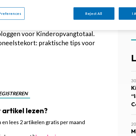
Preferences
Reject All
I 
euwe directeur van PPINK
gogisch professionals in
 bloggen voor Kinderopvangtotaal.
neelstekort: praktische tips voor
L
30
Ki
EGISTREREN
“
Cé
t artikel lezen?
en lees 2 artikelen gratis per maand
20
M