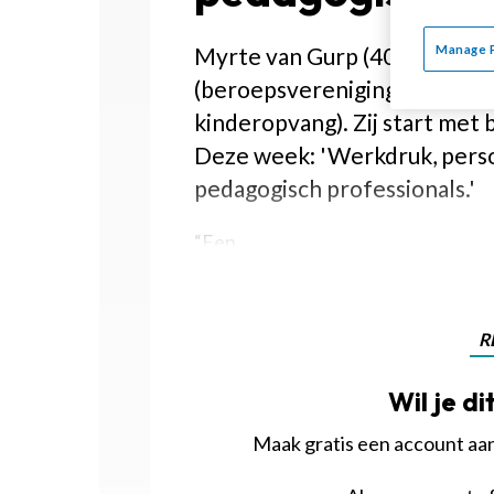
Manage 
Myrte van Gurp (40) is de ni
(beroepsvereniging voor peda
kinderopvang). Zij start met
Deze week: 'Werkdruk, perso
pedagogisch professionals.'
“Een
R
Wil je di
Maak gratis een account aan 