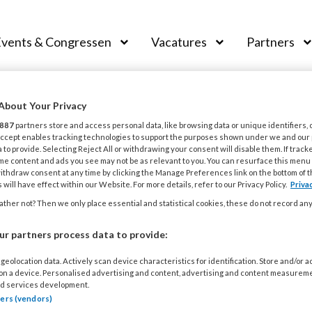
vents & Congressen
Vacatures
Partners
aal
HE TIPS VOOR PEDAGOGISCH PROFESSIONALS
About Your Privacy
887
partners store and access personal data, like browsing data or unique identifiers, 
 Accept enables tracking technologies to support the purposes shown under we and our
 to provide. Selecting Reject All or withdrawing your consent will disable them. If track
me content and ads you see may not be as relevant to you. You can resurface this menu
ithdraw consent at any time by clicking the Manage Preferences link on the bottom of 
 will have effect within our Website. For more details, refer to our Privacy Policy.
Priva
Opslaan
Reacties
Delen
1
ther not? Then we only place essential and statistical cookies, these do not record an
r partners process data to provide:
n Gurp –
geolocation data. Actively scan device characteristics for identification. Store and/or 
s voor
 on a device. Personalised advertising and content, advertising and content measurem
d services development.
rofessionals
tners (vendors)