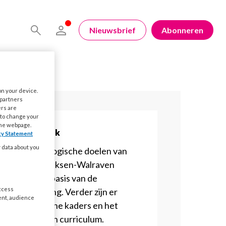
Nieuwsbrief
Abonneren
on your device.
 partners
ers are
 to change your
the webpage.
Pedagogiek
cy Statement
y data about you
De 4 pedagogische doelen van
Marianne Riksen-Walraven
vormen de basis van de
access
kinderopvang. Verder zijn er
ent, audience
Pedagogische kaders en het
Pedagogisch curriculum.