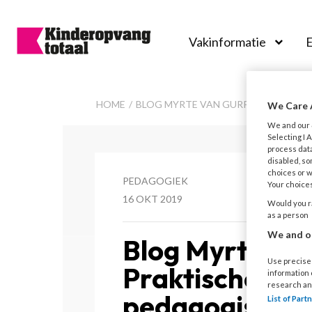
Vakinformatie
E
Kinderopvangtot
HOME
BLOG MYRTE VAN GURP - PRAKTISC
We Care 
We and our
Selecting I
process data
disabled, so
choices or w
PEDAGOGIEK
Your choices
16 OKT 2019
Would you ra
as a person
We and ou
Blog Myrte va
Use precise 
Praktische tip
information
research an
pedagogisch p
List of Par