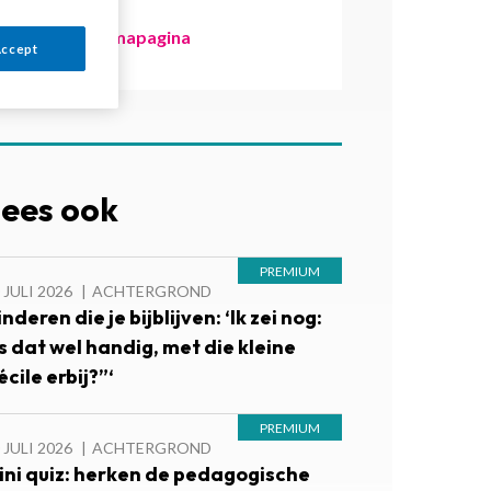
Naar de themapagina
Accept
ees ook
 JULI 2026
ACHTERGROND
nderen die je bijblijven: ‘Ik zei nog:
Is dat wel handig, met die kleine
cile erbij?”‘
 JULI 2026
ACHTERGROND
ini quiz: herken de pedagogische