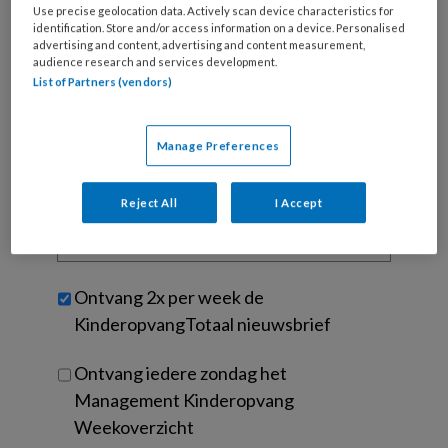
Use precise geolocation data. Actively scan device characteristics for
je
identification. Store and/or access information on a device. Personalised
e-
advertising and content, advertising and content measurement,
Kies
mailadres?
audience research and services development.
je
*
*
List of Partners (vendors)
wachtwoord*
*
Kies
Manage Preferences
je
functie
*
Reject All
I Accept
Bij
welke
organisatie
werk
Untitled
Ontvang 2x per week de
je?
KinderopvangTotaal nieuwsbrief
Ontvang iedere zondag het
Management Kinderopvang
Weekoverzicht