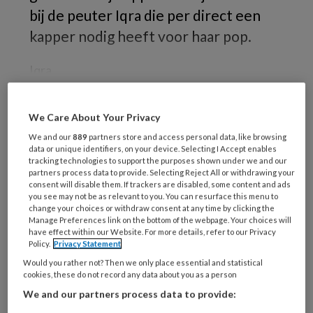
bij de peuter Iqra die per direct een
kapper nodig heeft voor haar pop.
Iqra
We Care About Your Privacy
REGISTREREN
We and our
889
partners store and access personal data, like browsing
data or unique identifiers, on your device. Selecting I Accept enables
tracking technologies to support the purposes shown under we and our
Wil je dit artikel lezen?
partners process data to provide. Selecting Reject All or withdrawing your
consent will disable them. If trackers are disabled, some content and ads
Maak gratis een account aan en lees 2
you see may not be as relevant to you. You can resurface this menu to
change your choices or withdraw consent at any time by clicking the
artikelen gratis per maand
Manage Preferences link on the bottom of the webpage. Your choices will
have effect within our Website. For more details, refer to our Privacy
Policy.
Privacy Statement
Al een account of abonnement?
Log dan in
Would you rather not? Then we only place essential and statistical
cookies, these do not record any data about you as a person
Wat
We and our partners process data to provide:
is