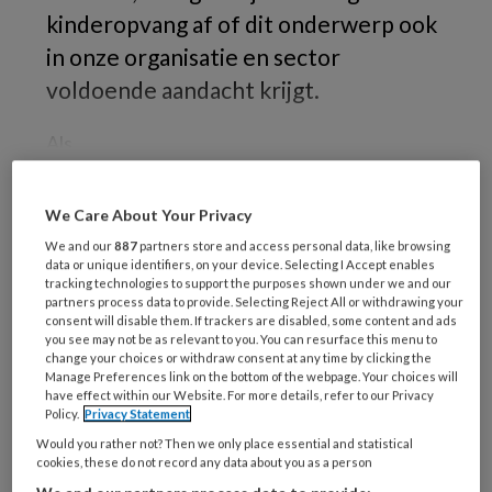
kinderopvang af of dit onderwerp ook
in onze organisatie en sector
voldoende aandacht krijgt.
Als
We Care About Your Privacy
REGISTREREN
We and our
887
partners store and access personal data, like browsing
data or unique identifiers, on your device. Selecting I Accept enables
tracking technologies to support the purposes shown under we and our
Wil je dit artikel lezen?
partners process data to provide. Selecting Reject All or withdrawing your
consent will disable them. If trackers are disabled, some content and ads
Maak gratis een account aan en lees 2
you see may not be as relevant to you. You can resurface this menu to
change your choices or withdraw consent at any time by clicking the
artikelen gratis per maand
Manage Preferences link on the bottom of the webpage. Your choices will
have effect within our Website. For more details, refer to our Privacy
Policy.
Privacy Statement
Al een account of abonnement?
Log dan in
Would you rather not? Then we only place essential and statistical
cookies, these do not record any data about you as a person