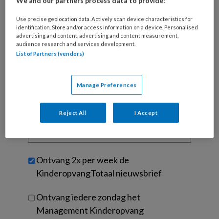
Wat
We and our partners process data to provide:
is
Use precise geolocation data. Actively scan device characteristics for
je
identification. Store and/or access information on a device. Personalised
e-
advertising and content, advertising and content measurement,
Kies
mailadres?
audience research and services development.
je
List of Partners (vendors)
*
*
wachtwoord*
*
Kies
Manage Preferences
je
functie
*
Reject All
I Accept
Bij
welke
organisatie
werk
Untitled
Ontvang 2x per week de
je?
KinderopvangTotaal nieuwsbrief
Ontvang iedere zondag het
Management Kinderopvang