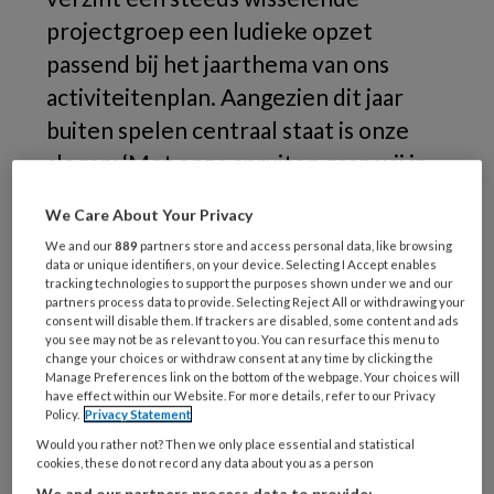
projectgroep een ludieke opzet
passend bij het jaarthema van ons
activiteitenplan. Aangezien dit jaar
buiten spelen centraal staat is onze
slogan: ‘Met onze spruiten gaan wij in
2014 nog meer naar buiten'
We Care About Your Privacy
Ondanks
We and our
889
partners store and access personal data, like browsing
data or unique identifiers, on your device. Selecting I Accept enables
tracking technologies to support the purposes shown under we and our
partners process data to provide. Selecting Reject All or withdrawing your
consent will disable them. If trackers are disabled, some content and ads
you see may not be as relevant to you. You can resurface this menu to
REGISTREREN
change your choices or withdraw consent at any time by clicking the
Manage Preferences link on the bottom of the webpage. Your choices will
have effect within our Website. For more details, refer to our Privacy
Wil je dit artikel lezen?
Policy.
Privacy Statement
Would you rather not? Then we only place essential and statistical
Maak gratis een account aan en lees 2
cookies, these do not record any data about you as a person
artikelen gratis per maand
We and our partners process data to provide: