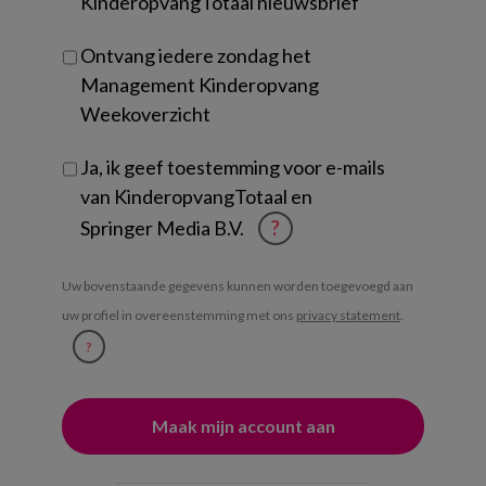
KinderopvangTotaal nieuwsbrief
Ontvang iedere zondag het
Management Kinderopvang
Weekoverzicht
Ja, ik geef toestemming voor e-mails
van KinderopvangTotaal en
Springer Media B.V.
?
Uw bovenstaande gegevens kunnen worden toegevoegd aan
uw profiel in overeenstemming met ons
privacy statement
.
?