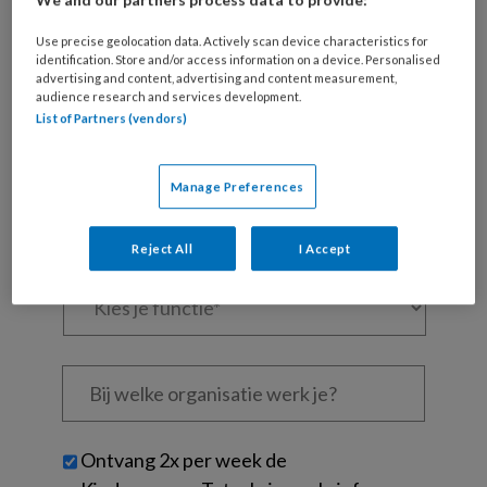
Al een account of abonnement?
Log dan in
Use precise geolocation data. Actively scan device characteristics for
identification. Store and/or access information on a device. Personalised
advertising and content, advertising and content measurement,
audience research and services development.
Wat
List of Partners (vendors)
is
je
e-
Kies
Manage Preferences
mailadres?
je
*
*
wachtwoord*
*
Reject All
I Accept
Kies
je
functie
*
Bij
welke
organisatie
werk
Untitled
Ontvang 2x per week de
je?