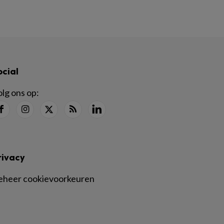
ocial
lg ons op:
rivacy
eheer cookievoorkeuren