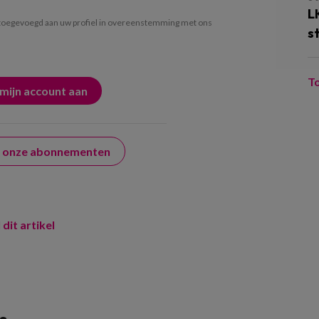
L
oegevoegd aan uw profiel in overeenstemming met ons
s
T
er onze abonnementen
 dit artikel