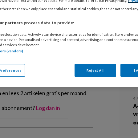
 will have effect within our Website. For more details, refer to our Privacy Policy.
Priva
aar 2017 hebben we een baby-actie
ther not? Then we only place essential and statistical cookies, these do not record an
 we 21 nieuwe baby’s werven voor
000 in ons jubileumpotje.
r partners process data to provide:
geolocation data. Actively scan device characteristics for identification. Store and/or 
 on a device. Personalised advertising and content, advertising and content measurem
d services development.
tners (vendors)
EGISTREREN
Preferences
Reject All
I 
L
t artikel lezen?
en lees 2 artikelen gratis per maand
4
A
of abonnement?
Log dan in
v
o