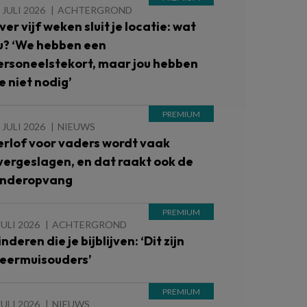
 JULI 2026
ACHTERGROND
ver vijf weken sluit je locatie: wat
u? ‘We hebben een
ersoneelstekort, maar jou hebben
e niet nodig’
 JULI 2026
NIEUWS
erlof voor vaders wordt vaak
vergeslagen, en dat raakt ook de
inderopvang
JULI 2026
ACHTERGROND
nderen die je bijblijven: ‘Dit zijn
leermuisouders’
JULI 2026
NIEUWS