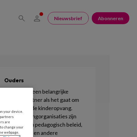
Nieuwsbrief
Abonneren
Ouders
Ouders zijn een belangrijke
sparringpartner als het gaat om
kwaliteit in de kinderopvang.
on your device.
Kinderopvangorganisaties zijn
 partners
ers are
verplicht om pedagogisch beleid,
 to change your
uurtarieven en andere
the webpage.