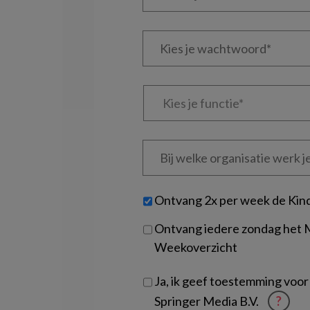
je
e-
Kies
mailadres?
je
*
*
wachtwoord*
*
Kies
je
functie
*
Bij
welke
organisatie
werk
Untitled
Ontvang 2x per week de Kin
je?
Ontvang iedere zondag het
Weekoverzicht
Ja, ik geef toestemming voor
Springer Media B.V.
?