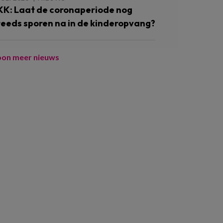
KK: Laat de coronaperiode nog
teeds sporen na in de kinderopvang?
oon meer nieuws