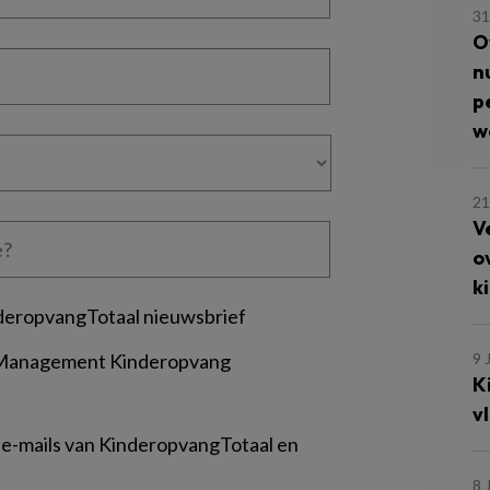
31
O
n
p
w
21
V
o
k
deropvangTotaal nieuwsbrief
 Management Kinderopvang
9 
Ki
v
 e-mails van KinderopvangTotaal en
8 