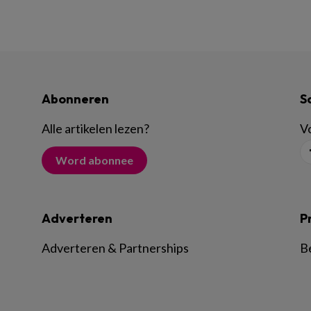
Abonneren
S
Alle artikelen lezen
?
Vo
Word abonnee
Adverteren
P
Adverteren & Partnerships
B