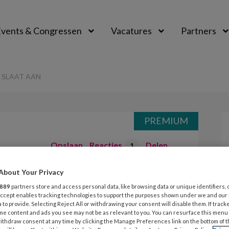
vents & Congressen
Vacatures
Partners
aal
E SLAAT AAN
PREMIUM
Opslaan
Reacties
Delen
1
About Your Privacy
ikers – Baby-
889
partners store and access personal data, like browsing data or unique identifiers, 
 Accept enables tracking technologies to support the purposes shown under we and our
 to provide. Selecting Reject All or withdrawing your consent will disable them. If track
me content and ads you see may not be as relevant to you. You can resurface this menu
ithdraw consent at any time by clicking the Manage Preferences link on the bottom of 