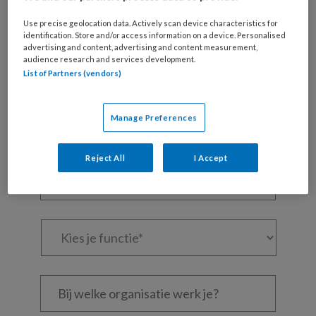
Maak gratis een account aan en lees 2
Use precise geolocation data. Actively scan device characteristics for
artikelen gratis per maand
identification. Store and/or access information on a device. Personalised
advertising and content, advertising and content measurement,
audience research and services development.
Al een account of abonnement?
Log dan in
List of Partners (vendors)
Wat
Manage Preferences
is
je
e-
Reject All
I Accept
Kies
mailadres?
je
*
*
wachtwoord*
*
Kies
je
functie
*
Bij
welke
organisatie