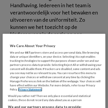
Handhaving. Iedereen in het team is
verantwoordelijk voor het bewaken en
uitvoeren van de uniformiteit. Zo
kunnen we het toezicht op de
kinderopvang in de regio op een
professionele en kwalitatief goede
We Care About Your Privacy
manier uitvoeren. Hoe zorgen wij voor
We and our
887
partners store and access personal data, like browsing
die uniformiteit? Dat leest u in dit blog.
data or unique identifiers, on your device. Selecting I Accept enables
tracking technologies to support the purposes shown under we and our
partners process data to provide. Selecting Reject All or withdrawing your
De
consent will disable them. If trackers are disabled, some content and ads
you see may not be as relevant to you. You can resurface this menu to
change your choices or withdraw consent at any time by clicking the
Manage Preferences link on the bottom of the webpage. Your choices will
have effect within our Website. For more details, refer to our Privacy
REGISTREREN
Policy.
Privacy Statement
Would you rather not? Then we only place essential and statistical
cookies, these do not record any data about you as a person
Wil je dit artikel lezen?
We and our partners process data to provide: