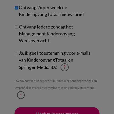
werk
Untitled
Ontvang 2x per week de
je?
KinderopvangTotaal nieuwsbrief
Ontvang iedere zondag het
Management Kinderopvang
Weekoverzicht
Ja, ik geef toestemming voor e-mails
van KinderopvangTotaal en
Springer Media B.V.
?
Uw bovenstaande gegevens kunnen worden toegevoegd aan
uw profiel in overeenstemming met ons
privacy statement
.
?