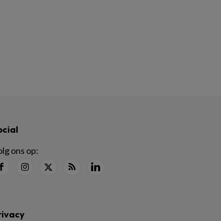
ocial
lg ons op:
rivacy