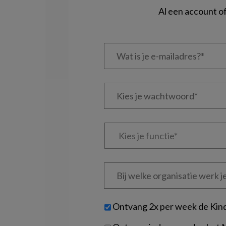
Al een account 
Wat
is
je
e-
Kies
mailadres?
je
*
*
wachtwoord*
*
Kies
je
functie
*
Bij
welke
organisatie
werk
Untitled
Ontvang 2x per week de Kin
je?