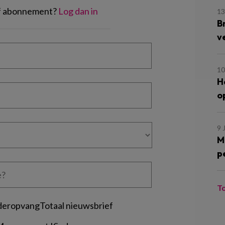
of abonnement?
Log dan in
13
B
v
10
H
o
9 
M
p
T
deropvangTotaal nieuwsbrief