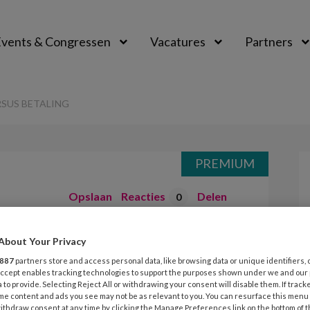
vents & Congressen
Vacatures
Partners
aal
RSUS BETALING
PREMIUM
Opslaan
Reacties
Delen
0
verhof – Loon
About Your Privacy
887
partners store and access personal data, like browsing data or unique identifiers, 
g
 Accept enables tracking technologies to support the purposes shown under we and our
 to provide. Selecting Reject All or withdrawing your consent will disable them. If track
me content and ads you see may not be as relevant to you. You can resurface this menu
ithdraw consent at any time by clicking the Manage Preferences link on the bottom of 