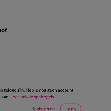
hof
ngelogd zijn. Heb je nog geen account,
 aan.
Lees ook de spelregels
.
Registreren
Login