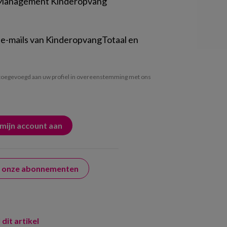
 Management Kinderopvang
 e-mails van KinderopvangTotaal en
oegevoegd aan uw profiel in overeenstemming met ons
er onze abonnementen
 dit artikel