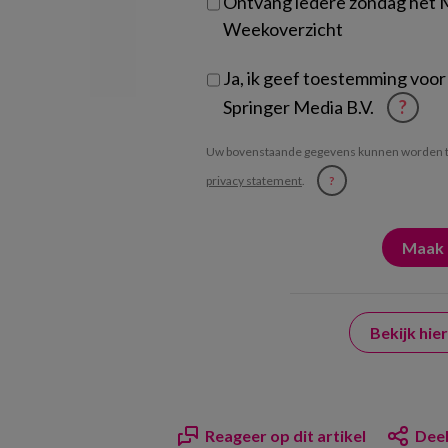
Ontvang iedere zondag het
Weekoverzicht
Ja, ik geef toestemming voor
Springer Media B.V.
?
Uw bovenstaande gegevens kunnen worden t
privacy statement
.
?
Bekijk hi
Reageer op dit artikel
Deel