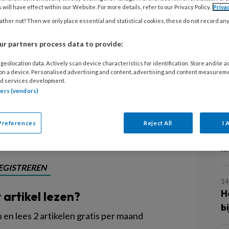
r (pmer) is in dienst van de
 will have effect within our Website. For more details, refer to our Privacy Policy.
Priva
aalde bescherming vanuit je
ther not? Then we only place essential and statistical cookies, these do not record an
 je krijgt je loon, je hebt secundaire
r partners process data to provide:
. Allemaal heel gewoon. Je staat er
geolocation data. Actively scan device characteristics for identification. Store and/or 
e laatste tijd zijn veel pm'ers hun baan
 on a device. Personalised advertising and content, advertising and content measurem
L
ijt. Een aantal van hen besluit om
d services development.
tners (vendors)
n.
16
Preferences
Reject All
I 
E
k
EGISTREREN
14
H
t artikel lezen?
b
en lees 2 artikelen gratis per maand