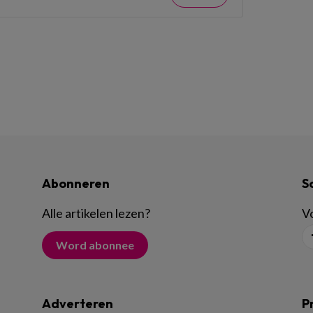
Abonneren
S
Alle artikelen lezen
?
Vo
Word abonnee
Adverteren
P