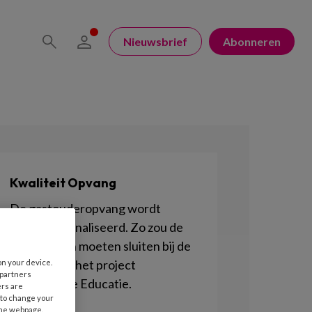
Nieuwsbrief
Abonneren
Kwaliteit Opvang
De gastouderopvang wordt
geprofessionaliseerd. Zo zou de
branche aan moeten sluiten bij de
Wet IKK en het project
on your device.
 partners
Permanente Educatie.
ers are
 to change your
the webpage.