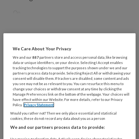
Op
REGISTREREN
We Care About Your Privacy
Wil je dit artikel lezen?
We and our
887
partners store and access personal data, like browsing
data or unique identifiers, on your device. Selecting I Accept enables
tracking technologies to support the purposes shown under we and our
Maak gratis een account aan en lees 2
partners process data to provide. Selecting Reject All or withdrawing your
artikelen gratis per maand
consent will disable them. If trackers are disabled, some content and ads
you see may not be as relevant to you. You can resurface this menu to
change your choices or withdraw consent at any time by clicking the
Al een account of abonnement?
Log dan in
Manage Preferences link on the bottom of the webpage. Your choices will
have effect within our Website. For more details, refer to our Privacy
Policy.
Privacy Statement
Wat
Would you rather not? Then we only place essential and statistical
is
cookies, these do not record any data about you as a person
je
We and our partners process data to provide:
e-
Kies
Use precise geolocation data. Actively scan device characteristics for