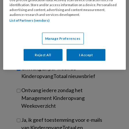
mailadres?
je
identification. Store and/or access information on a device. Personalised
*
*
wachtwoord*
*
advertising and content, advertising and content measurement,
audience research and services development.
Kies
List of Partners (vendors)
je
functie
*
Manage Preferences
Bij
welke
organisatie
Reject All
I Accept
werk
Untitled
Ontvang 2x per week de
je?
KinderopvangTotaal nieuwsbrief
Ontvang iedere zondag het
Management Kinderopvang
Weekoverzicht
Ja, ik geef toestemming voor e-mails
van KinderopvangTotaal en