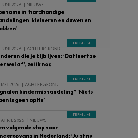
 JUNI 2026
NIEUWS
oename in ‘hardhandige
andelingen, kleineren en duwen en
rekken’
 JUNI 2026
ACHTERGROND
nderen die je bijblijven: ‘Dat leert ze
er wel af’, zei ik nog
 MEI 2026
ACHTERGROND
ignalen kindermishandeling? ‘Niets
oen is geen optie’
 APRIL 2026
NIEUWS
en volgende stap voor
inderopvang in Nederland: ‘Juist nu