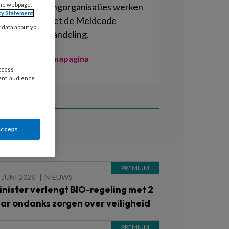
the webpage.
kinderopvangorganisaties werken
cy Statement
inmiddels met de Meldcode
y data about you
Kindermishandeling.
Naar de themapagina
access
ent, audience
Accept
ees ook
 JUNI 2026
NIEUWS
inister verlengt BIO-regeling met 2
aar ondanks zorgen over veiligheid