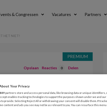
vents & Congressen
Vacatures
Partners
aal
T HET NIET!
PREMIUM
Opslaan
Reacties
Delen
0
locq – Hier
About Your Privacy
t!
889
partners store and access personal data, like browsing data or unique identifiers, 
 Accept enables tracking technologies to support the purposes shown under we and our
 to provide. Selecting Reject All or withdrawing your consent will disable them. If track
me content and ads you see may not be as relevant to you. You can resurface this menu