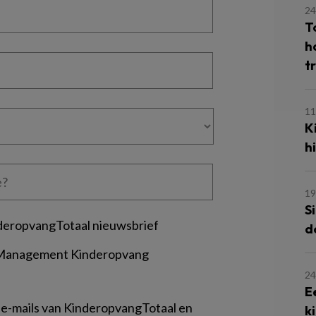
24
T
h
t
11
Ki
hi
19
S
deropvangTotaal nieuwsbrief
d
 Management Kinderopvang
24
E
 e-mails van KinderopvangTotaal en
k