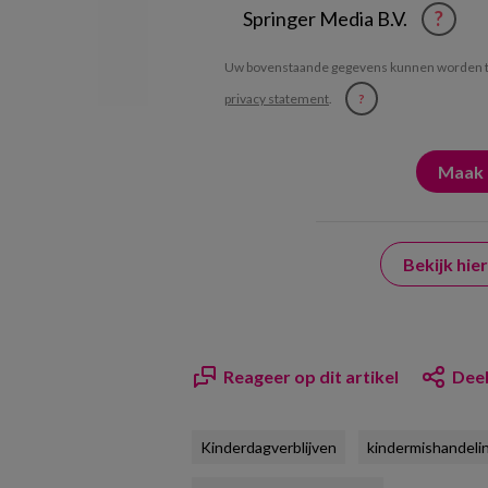
Springer Media B.V.
?
Uw bovenstaande gegevens kunnen worden t
privacy statement
.
?
Bekijk hi
Reageer op dit artikel
Deel
Kinderdagverblijven
kindermishandeli