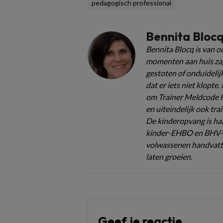
pedagogisch professional
Bennita Bloc
Bennita Blocq is van o
momenten aan huis zag z
gestoten of onduidelij
dat er iets niet klopte. 
om Trainer Meldcode H
en uiteindelijk ook tr
De kinderopvang is haar
kinder-EHBO en BHV-op
volwassenen handvatten
laten groeien.
Geef je reactie