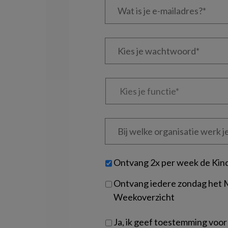
is
je
e-
Kies
mailadres?
je
*
*
wachtwoord*
*
Kies
je
functie
*
Bij
welke
organisatie
werk
Untitled
Ontvang 2x per week de Kin
je?
Ontvang iedere zondag het
Weekoverzicht
Ja, ik geef toestemming voor