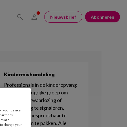
Nieuwsbrief
Abonneren
Kindermishandeling
Professionals in de kinderopvang
zijn een belangrijke groep om
misbruik, verwaarlozing of
mishandeling te signaleren,
on your device.
herkennen, bespreekbaar te
 partners
ers are
maken en aan te pakken. Alle
 to change your