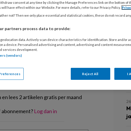
n heel mooi kinderdagverblijf in Zuid-
ithdraw consent at any time by clicking the Manage Preferences link on the bottom of 
 will have effect within our Website. For more details, refer to our Privacy Policy.
Priva
igenaar echt alles doet om de
ther not? Then we only place essential and statistical cookies, these do not record an
ewerksters en vooral voor de
te maken.
r partners process data to provide:
geolocation data. Actively scan device characteristics for identification. Store and/or 
 on a device. Personalised advertising and content, advertising and content measurem
d services development.
tners (vendors)
EGISTREREN
Preferences
Reject All
I 
L
t artikel lezen?
en lees 2 artikelen gratis per maand
26
M
of abonnement?
Log dan in
j