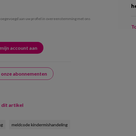
h
oegevoegd aan uw profiel in overeenstemming met ons
T
er onze abonnementen
 dit artikel
ng
meldcode kindermishandeling