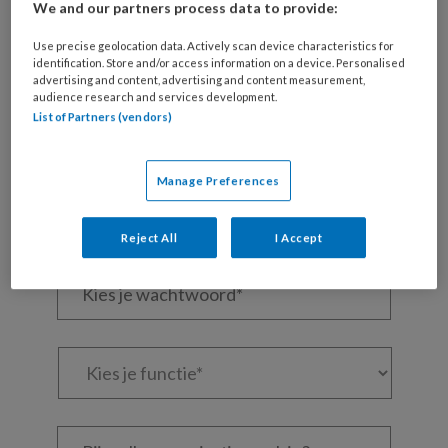
Wil je dit artikel lezen?
We and our partners process data to provide:
Use precise geolocation data. Actively scan device characteristics for
Maak gratis een account aan en lees 2
identification. Store and/or access information on a device. Personalised
artikelen gratis per maand
advertising and content, advertising and content measurement,
audience research and services development.
List of Partners (vendors)
Al een account of abonnement?
Log dan in
Manage Preferences
Wat
is
je
Reject All
I Accept
e-
Kies
mailadres?
je
*
*
wachtwoord*
*
Kies
je
functie
*
Bij