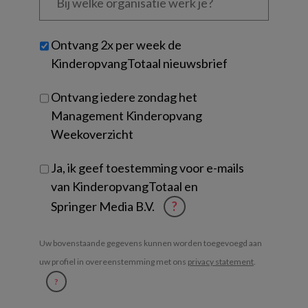
welke
organisatie
werk
Untitled
Ontvang 2x per week de
je?
KinderopvangTotaal nieuwsbrief
Ontvang iedere zondag het
Management Kinderopvang
Weekoverzicht
Ja, ik geef toestemming voor e-mails
van KinderopvangTotaal en
Springer Media B.V.
?
Uw bovenstaande gegevens kunnen worden toegevoegd aan
uw profiel in overeenstemming met ons
privacy statement
.
?