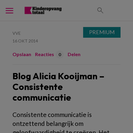
PREMIUM
VVE
16 OKT 2014
Opslaan
Reacties
Delen
0
Blog Alicia Kooijman –
Consistente
communicatie
Consistente communicatie is
ontzettend belangrijk om
geloofwaardigheid te creëren. Het