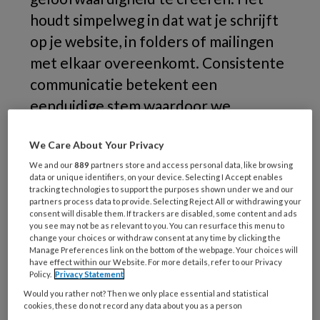
houdt simpelweg in dat wat je schrijft
op je website, in folders of mailingen
met elkaar overeenkomt. Consistente
communicatie betekent een
eenduidige stem waardoor we
organisaties (eerder) herkennen en
We Care About Your Privacy
waardoor we ons wel of niet ermee
We and our
889
partners store and access personal data, like browsing
verbonden voelen. Maar hoe zorgen
data or unique identifiers, on your device. Selecting I Accept enables
we voor consistente communicatie?
tracking technologies to support the purposes shown under we and our
partners process data to provide. Selecting Reject All or withdrawing your
consent will disable them. If trackers are disabled, some content and ads
Voorafgaand
you see may not be as relevant to you. You can resurface this menu to
change your choices or withdraw consent at any time by clicking the
Manage Preferences link on the bottom of the webpage. Your choices will
have effect within our Website. For more details, refer to our Privacy
Policy.
Privacy Statement
REGISTREREN
Would you rather not? Then we only place essential and statistical
cookies, these do not record any data about you as a person