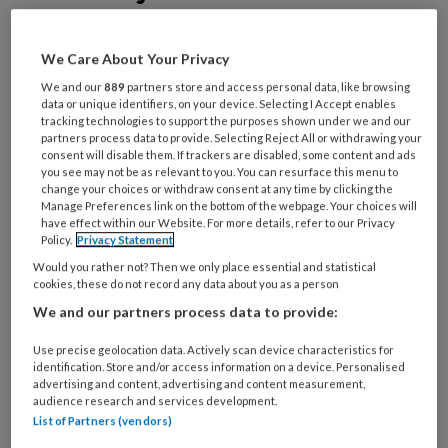
Maak gratis een account aan en lees 2
artikelen gratis per maand
We Care About Your Privacy
We and our
889
partners store and access personal data, like browsing
Al een account of abonnement?
Log dan in
data or unique identifiers, on your device. Selecting I Accept enables
tracking technologies to support the purposes shown under we and our
partners process data to provide. Selecting Reject All or withdrawing your
consent will disable them. If trackers are disabled, some content and ads
Wat
you see may not be as relevant to you. You can resurface this menu to
is
change your choices or withdraw consent at any time by clicking the
Manage Preferences link on the bottom of the webpage. Your choices will
je
have effect within our Website. For more details, refer to our Privacy
e-
Kies
Policy.
Privacy Statement
mailadres?
je
Would you rather not? Then we only place essential and statistical
*
*
cookies, these do not record any data about you as a person
wachtwoord*
*
We and our partners process data to provide:
Kies
je
Use precise geolocation data. Actively scan device characteristics for
functie
*
identification. Store and/or access information on a device. Personalised
advertising and content, advertising and content measurement,
Bij
audience research and services development.
List of Partners (vendors)
welke