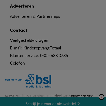
Adverteren
Adverteren & Partnerships
Contact
Veelgestelde vragen
E-mail:
KinderopvangTotaal
Klantenservice:
030 – 638 3736
Colofon
© BSL Media & Learning, onderdeel van
|
Springer Nature
X
|
|
Privacy Statement
Disclaimer
Voorwaarden
Nieuwsbrief
Schrijf je in voor de nieuwsbrief
Abonneren