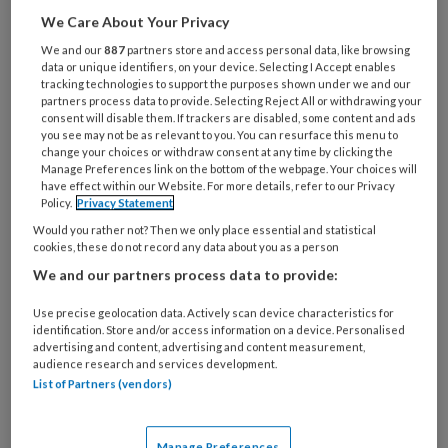
artikelen gratis per maand
We Care About Your Privacy
We and our
887
partners store and access personal data, like browsing
Al een account of abonnement?
Log dan in
data or unique identifiers, on your device. Selecting I Accept enables
tracking technologies to support the purposes shown under we and our
partners process data to provide. Selecting Reject All or withdrawing your
consent will disable them. If trackers are disabled, some content and ads
Wat
you see may not be as relevant to you. You can resurface this menu to
is
change your choices or withdraw consent at any time by clicking the
Manage Preferences link on the bottom of the webpage. Your choices will
je
have effect within our Website. For more details, refer to our Privacy
e-
Kies
Policy.
Privacy Statement
mailadres?
je
Would you rather not? Then we only place essential and statistical
*
*
cookies, these do not record any data about you as a person
wachtwoord*
*
We and our partners process data to provide:
Kies
je
Use precise geolocation data. Actively scan device characteristics for
functie
*
identification. Store and/or access information on a device. Personalised
advertising and content, advertising and content measurement,
Bij
audience research and services development.
List of Partners (vendors)
welke
organisatie
werk
Untitled
Manage Preferences