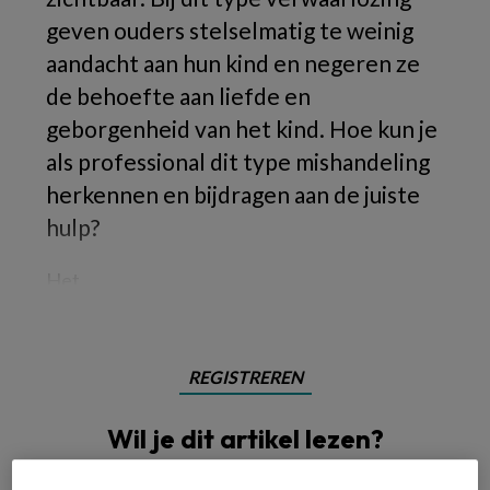
geven ouders stelselmatig te weinig
aandacht aan hun kind en negeren ze
de behoefte aan liefde en
geborgenheid van het kind.
Hoe kun je
als professional dit type mishandeling
herkennen en bijdragen aan de juiste
hulp?
Het
REGISTREREN
Wil je dit artikel lezen?
Maak gratis een account aan en lees 2