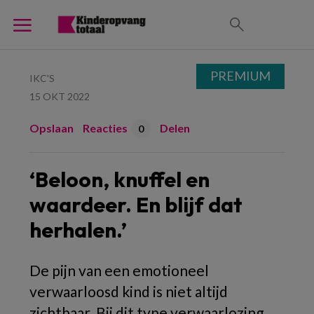
PREMIUM
IKC'S
15 OKT 2022
Opslaan
Reacties
Delen
0
‘Beloon, knuffel en
waardeer. En blijf dat
herhalen.’
De pijn van een emotioneel
verwaarloosd kind is niet altijd
zichtbaar.
Bij dit type verwaarlozing