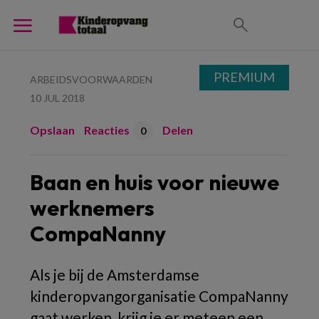
PREMIUM
ARBEIDSVOORWAARDEN
10 JUL 2018
Opslaan
Reacties
Delen
0
Baan en huis voor nieuwe
werknemers
CompaNanny
Als je bij de Amsterdamse
kinderopvangorganisatie CompaNanny
gaat werken, krijg je er meteen een