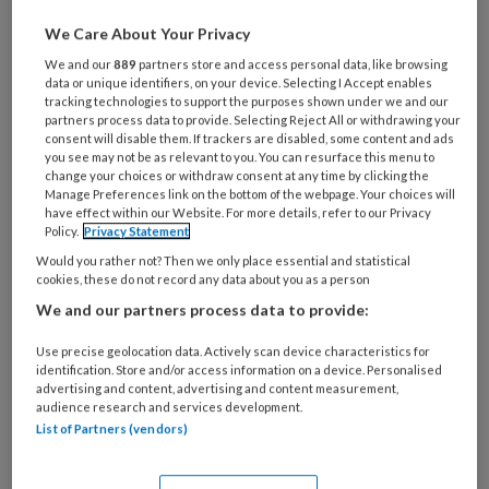
Wat
is
We Care About Your Privacy
je
We and our
889
partners store and access personal data, like browsing
e-
data or unique identifiers, on your device. Selecting I Accept enables
Kies
tracking technologies to support the purposes shown under we and our
mailadres?
je
partners process data to provide. Selecting Reject All or withdrawing your
*
*
consent will disable them. If trackers are disabled, some content and ads
wachtwoord*
*
you see may not be as relevant to you. You can resurface this menu to
change your choices or withdraw consent at any time by clicking the
Kies
Manage Preferences link on the bottom of the webpage. Your choices will
je
have effect within our Website. For more details, refer to our Privacy
functie
*
Policy.
Privacy Statement
Would you rather not? Then we only place essential and statistical
Bij
cookies, these do not record any data about you as a person
welke
We and our partners process data to provide:
organisatie
werk
Untitled
Use precise geolocation data. Actively scan device characteristics for
Ontvang 2x per week de
je?
identification. Store and/or access information on a device. Personalised
advertising and content, advertising and content measurement,
KinderopvangTotaal nieuwsbrief
audience research and services development.
List of Partners (vendors)
Ontvang iedere zondag het
Management Kinderopvang