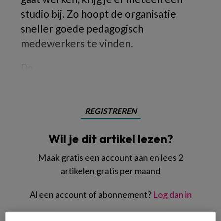
studio bij. Zo hoopt de organisatie
sneller goede pedagogisch
medewerkers te vinden.
De
REGISTREREN
Wil je dit artikel lezen?
Maak gratis een account aan en lees 2
artikelen gratis per maand
Al een account of abonnement?
Log dan in