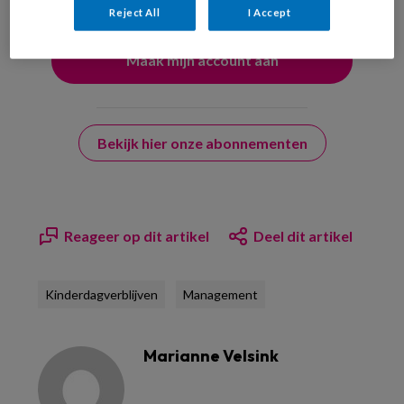
Reject All
I Accept
Bekijk hier onze abonnementen
Reageer op dit artikel
Deel dit artikel
Kinderdagverblijven
Management
Marianne Velsink