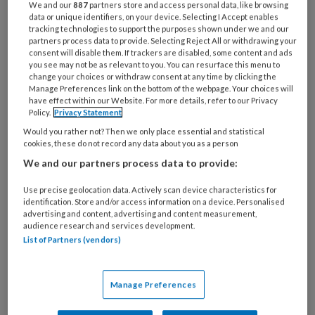
Bij
We and our
887
partners store and access personal data, like browsing
data or unique identifiers, on your device. Selecting I Accept enables
welke
tracking technologies to support the purposes shown under we and our
organisatie
partners process data to provide. Selecting Reject All or withdrawing your
werk
consent will disable them. If trackers are disabled, some content and ads
Untitled
you see may not be as relevant to you. You can resurface this menu to
Ontvang 2x per week de
je?
change your choices or withdraw consent at any time by clicking the
KinderopvangTotaal nieuwsbrief
Manage Preferences link on the bottom of the webpage. Your choices will
have effect within our Website. For more details, refer to our Privacy
Policy.
Privacy Statement
Ontvang iedere zondag het
Would you rather not? Then we only place essential and statistical
Management Kinderopvang
cookies, these do not record any data about you as a person
Weekoverzicht
We and our partners process data to provide:
Use precise geolocation data. Actively scan device characteristics for
Ja, ik geef toestemming voor e-mails
identification. Store and/or access information on a device. Personalised
van KinderopvangTotaal en
advertising and content, advertising and content measurement,
audience research and services development.
Springer Media B.V.
?
List of Partners (vendors)
Uw bovenstaande gegevens kunnen worden toegevoegd aan
Manage Preferences
uw profiel in overeenstemming met ons
privacy statement
.
?