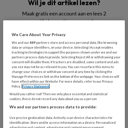
Wil je dit artikel lezen?
Maak gratis een account aan en lees 2
artikelen gratis per maand
Al een account of abonnement?
Log dan in
We Care About Your Privacy
We and our
889
partners store and access personal data, like browsing
data or unique identifiers, on your device. Selecting I Accept enables
Wat
tracking technologies to support the purposes shown under we and our
partners process data to provide. Selecting Reject All or withdrawing your
is
consent will disable them. If trackers are disabled, some content and ads
je
you see may not be as relevant to you. You can resurface this menu to
e-
change your choices or withdraw consent at any time by clicking the
Kies
Manage Preferences link on the bottom of the webpage. Your choices will
mailadres?
je
have effect within our Website. For more details, refer to our Privacy
*
*
Policy.
Privacy Statement
wachtwoord*
*
Would you rather not? Then we only place essential and statistical
Kies
cookies, these do not record any data about you as a person
je
We and our partners process data to provide:
functie
*
Use precise geolocation data. Actively scan device characteristics for
Bij
identification. Store and/or access information on a device. Personalised
welke
advertising and content, advertising and content measurement,