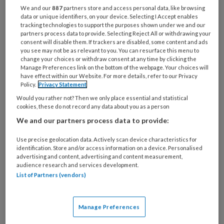
Bij
We and our
887
partners store and access personal data, like browsing
welke
data or unique identifiers, on your device. Selecting I Accept enables
tracking technologies to support the purposes shown under we and our
organisatie
partners process data to provide. Selecting Reject All or withdrawing your
werk
consent will disable them. If trackers are disabled, some content and ads
Untitled
Ontvang 2x per week de
je?
you see may not be as relevant to you. You can resurface this menu to
change your choices or withdraw consent at any time by clicking the
KinderopvangTotaal nieuwsbrief
Manage Preferences link on the bottom of the webpage. Your choices will
have effect within our Website. For more details, refer to our Privacy
Ontvang iedere zondag het
Policy.
Privacy Statement
Management Kinderopvang
Would you rather not? Then we only place essential and statistical
cookies, these do not record any data about you as a person
Weekoverzicht
We and our partners process data to provide:
Ja, ik geef toestemming voor e-mails
Use precise geolocation data. Actively scan device characteristics for
identification. Store and/or access information on a device. Personalised
van KinderopvangTotaal en
advertising and content, advertising and content measurement,
Springer Media B.V.
?
audience research and services development.
List of Partners (vendors)
Uw bovenstaande gegevens kunnen worden toegevoegd aan
uw profiel in overeenstemming met ons
privacy statement
.
Manage Preferences
?