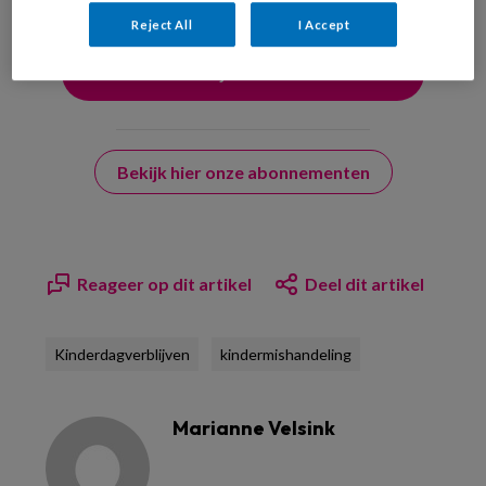
Reject All
I Accept
Bekijk hier onze abonnementen
Reageer op dit artikel
Deel dit artikel
Kinderdagverblijven
kindermishandeling
Marianne Velsink