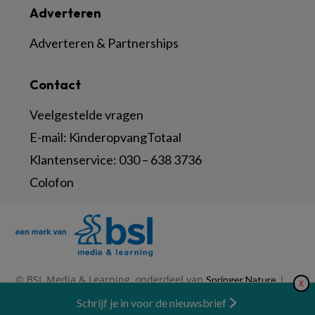
Adverteren
Adverteren & Partnerships
Contact
Veelgestelde vragen
E-mail:
KinderopvangTotaal
Klantenservice:
030 – 638 3736
Colofon
© BSL Media & Learning, onderdeel van
|
Springer Nature
X
|
|
Privacy Statement
Disclaimer
Voorwaarden
Nieuwsbrief
Schrijf je in voor de nieuwsbrief
Abonneren