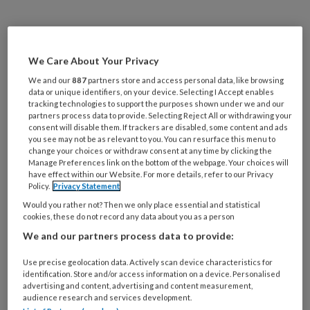
REGISTREREN
We Care About Your Privacy
Wil je dit artikel lezen?
We and our
887
partners store and access personal data, like browsing
data or unique identifiers, on your device. Selecting I Accept enables
Maak gratis een account aan en lees 2
tracking technologies to support the purposes shown under we and our
partners process data to provide. Selecting Reject All or withdrawing your
artikelen gratis per maand
consent will disable them. If trackers are disabled, some content and ads
you see may not be as relevant to you. You can resurface this menu to
change your choices or withdraw consent at any time by clicking the
Al een account of abonnement?
Log dan in
Manage Preferences link on the bottom of the webpage. Your choices will
have effect within our Website. For more details, refer to our Privacy
Policy.
Privacy Statement
Wat
Would you rather not? Then we only place essential and statistical
is
cookies, these do not record any data about you as a person
je
We and our partners process data to provide:
e-
Kies
mailadres?
Use precise geolocation data. Actively scan device characteristics for
je
identification. Store and/or access information on a device. Personalised
*
*
wachtwoord*
*
advertising and content, advertising and content measurement,
audience research and services development.
Kies