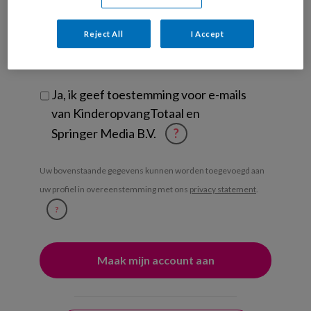
Ontvang iedere zondag het
Reject All
I Accept
Management Kinderopvang
Weekoverzicht
Ja, ik geef toestemming voor e-mails
van KinderopvangTotaal en
Springer Media B.V.
?
Uw bovenstaande gegevens kunnen worden toegevoegd aan
uw profiel in overeenstemming met ons
privacy statement
.
?