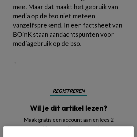
mee. Maar dat maakt het gebruik van
media op de bso niet meteen
vanzelfsprekend. In een factsheet van
BOinK staan aandachtspunten voor
mediagebruik op de bso.
1.
REGISTREREN
Wil je dit artikel lezen?
Maak gratis een account aan en lees 2
artikelen gratis per maand