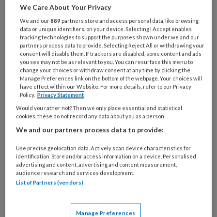
We Care About Your Privacy
Al een account of abonnement?
Log dan in
We and our
889
partners store and access personal data, like browsing
data or unique identifiers, on your device. Selecting I Accept enables
Wat
tracking technologies to support the purposes shown under we and our
partners process data to provide. Selecting Reject All or withdrawing your
is
consent will disable them. If trackers are disabled, some content and ads
je
you see may not be as relevant to you. You can resurface this menu to
e-
change your choices or withdraw consent at any time by clicking the
Kies
Manage Preferences link on the bottom of the webpage. Your choices will
mailadres?
je
have effect within our Website. For more details, refer to our Privacy
*
*
Policy.
Privacy Statement
wachtwoord*
*
Would you rather not? Then we only place essential and statistical
Kies
cookies, these do not record any data about you as a person
je
We and our partners process data to provide:
functie
*
Use precise geolocation data. Actively scan device characteristics for
Bij
identification. Store and/or access information on a device. Personalised
welke
advertising and content, advertising and content measurement,
audience research and services development.
organisatie
List of Partners (vendors)
werk
Untitled
Ontvang 2x per week de
je?
KinderopvangTotaal nieuwsbrief
Manage Preferences