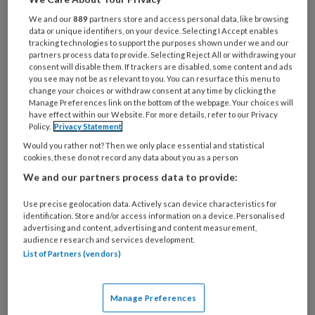
functie
*
We and our
889
partners store and access personal data, like browsing
Bij
data or unique identifiers, on your device. Selecting I Accept enables
tracking technologies to support the purposes shown under we and our
welke
partners process data to provide. Selecting Reject All or withdrawing your
organisatie
consent will disable them. If trackers are disabled, some content and ads
werk
you see may not be as relevant to you. You can resurface this menu to
Untitled
change your choices or withdraw consent at any time by clicking the
Ontvang 2x per week de
je?
Manage Preferences link on the bottom of the webpage. Your choices will
KinderopvangTotaal nieuwsbrief
have effect within our Website. For more details, refer to our Privacy
Policy.
Privacy Statement
Ontvang iedere zondag het
Would you rather not? Then we only place essential and statistical
cookies, these do not record any data about you as a person
Management Kinderopvang
We and our partners process data to provide:
Weekoverzicht
Use precise geolocation data. Actively scan device characteristics for
identification. Store and/or access information on a device. Personalised
Ja, ik geef toestemming voor e-mails
advertising and content, advertising and content measurement,
van KinderopvangTotaal en
audience research and services development.
List of Partners (vendors)
Springer Media B.V.
?
Uw bovenstaande gegevens kunnen worden toegevoegd aan
Manage Preferences