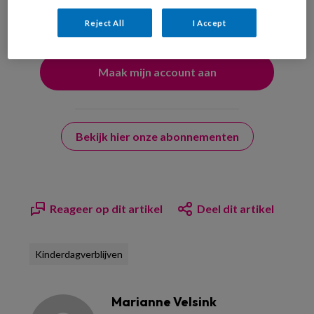
uw profiel in overeenstemming met ons
privacy statement
.
?
Reject All
I Accept
Bekijk hier onze abonnementen
Reageer op dit artikel
Deel dit artikel
Kinderdagverblijven
Marianne Velsink