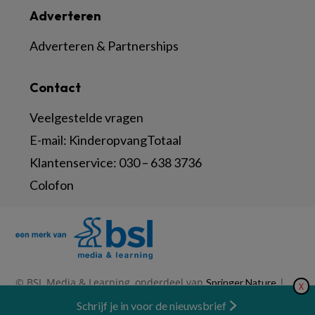
Adverteren
Adverteren & Partnerships
Contact
Veelgestelde vragen
E-mail:
KinderopvangTotaal
Klantenservice:
030 – 638 3736
Colofon
© BSL Media & Learning, onderdeel van
|
Springer Nature
X
|
|
Privacy Statement
Disclaimer
Voorwaarden
Nieuwsbrief
Schrijf je in voor de nieuwsbrief
Abonneren