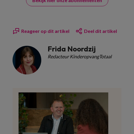
Bekijk hier onze abonnementen
Reageer op dit artikel
Deel dit artikel
Frida Noordzij
Redacteur KinderopvangTotaal