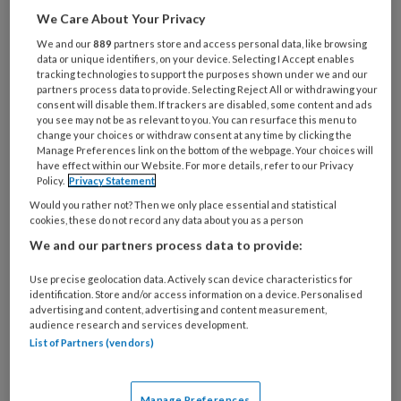
Al een account of abonnement?
Log dan in
We Care About Your Privacy
We and our
889
partners store and access personal data, like browsing
Wat
data or unique identifiers, on your device. Selecting I Accept enables
is
tracking technologies to support the purposes shown under we and our
partners process data to provide. Selecting Reject All or withdrawing your
je
consent will disable them. If trackers are disabled, some content and ads
e-
you see may not be as relevant to you. You can resurface this menu to
Kies
mailadres?
change your choices or withdraw consent at any time by clicking the
je
Manage Preferences link on the bottom of the webpage. Your choices will
*
*
wachtwoord*
*
have effect within our Website. For more details, refer to our Privacy
Policy.
Privacy Statement
Kies
Would you rather not? Then we only place essential and statistical
je
cookies, these do not record any data about you as a person
functie
*
We and our partners process data to provide:
Bij
Use precise geolocation data. Actively scan device characteristics for
welke
identification. Store and/or access information on a device. Personalised
organisatie
advertising and content, advertising and content measurement,
audience research and services development.
werk
Untitled
Ontvang 2x per week de
List of Partners (vendors)
je?
KinderopvangTotaal nieuwsbrief
Manage Preferences