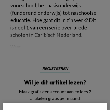
voorschool, het basisonderwijs
(funderend onderwijs) tot naschoolse
educatie. Hoe gaat dit in z’n werk? Dit
is deel 1 van een serie over brede
scholen in Caribisch Nederland.
Waar
REGISTREREN
Wil je dit artikel lezen?
Maak gratis een account aan en lees 2
artikelen gratis per maand