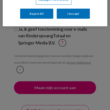
Ontvang iedere zondag het
Management Kinderopvang
Reject All
I Accept
Weekoverzicht
Ja, ik geef toestemming voor e-mails
van KinderopvangTotaal en
Springer Media B.V.
?
Uw bovenstaande gegevens kunnen worden toegevoegd aan
uw profiel in overeenstemming met ons
privacy statement
.
?