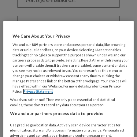
je
e-
Kies
mailadres?
je
*
*
wachtwoord*
*
We Care About Your Privacy
Kies
We and our
889
partners store and access personal data, like browsing
je
data or unique identifiers, on your device. Selecting I Accept enables
functie
*
tracking technologies to support the purposes shown under we and our
partners process data to provide. Selecting Reject All or withdrawing your
Bij
consent will disable them. If trackers are disabled, some content and ads
welke
you see may not be as relevant to you. You can resurface this menu to
change your choices or withdraw consent at any time by clicking the
organisatie
Manage Preferences link on the bottom of the webpage. Your choices will
werk
have effect within our Website. For more details, refer to our Privacy
Untitled
Ontvang 2x per week de
je?
Policy.
Privacy Statement
KinderopvangTotaal nieuwsbrief
Would you rather not? Then we only place essential and statistical
cookies, these do not record any data about you as a person
We and our partners process data to provide:
Ontvang iedere zondag het
Management Kinderopvang
Use precise geolocation data. Actively scan device characteristics for
Weekoverzicht
identification. Store and/or access information on a device. Personalised
advertising and content, advertising and content measurement,