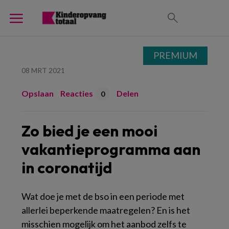
PREMIUM
08 MRT 2021
Opslaan
Reacties
Delen
0
Zo bied je een mooi
vakantieprogramma aan
in coronatijd
Wat doe je met de bso in een periode met
allerlei beperkende maatregelen? En is het
misschien mogelijk om het aanbod zelfs te