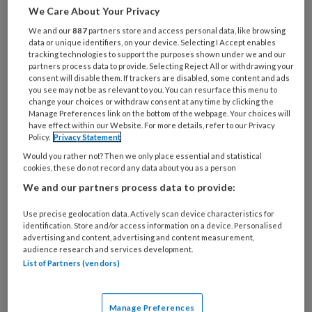
Al een account of abonnement?
Log dan in
We Care About Your Privacy
We and our
887
partners store and access personal data, like browsing
Wat
data or unique identifiers, on your device. Selecting I Accept enables
tracking technologies to support the purposes shown under we and our
is
partners process data to provide. Selecting Reject All or withdrawing your
je
consent will disable them. If trackers are disabled, some content and ads
e-
you see may not be as relevant to you. You can resurface this menu to
Kies
change your choices or withdraw consent at any time by clicking the
mailadres?
je
Manage Preferences link on the bottom of the webpage. Your choices will
*
*
have effect within our Website. For more details, refer to our Privacy
wachtwoord*
*
Policy.
Privacy Statement
Kies
Would you rather not? Then we only place essential and statistical
cookies, these do not record any data about you as a person
je
functie
*
We and our partners process data to provide:
Bij
Use precise geolocation data. Actively scan device characteristics for
welke
identification. Store and/or access information on a device. Personalised
advertising and content, advertising and content measurement,
organisatie
audience research and services development.
werk
Untitled
List of Partners (vendors)
Ontvang 2x per week de
je?
KinderopvangTotaal nieuwsbrief
Manage Preferences