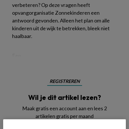
verbeteren? Op deze vragen heeft
opvangorganisatie Zonnekinderen een
antwoord gevonden. Alleen het plan om alle
kinderen uit de wijk te betrekken, bleek niet
haalbaar.
Een
REGISTREREN
Wil je dit artikel lezen?
Maak gratis een account aan en lees 2
artikelen gratis per maand